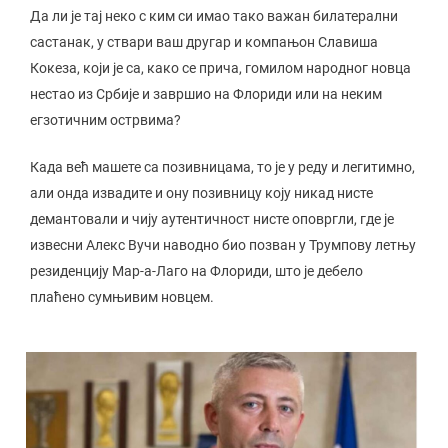
Да ли је тај неко с ким си имао тако важан билатерални
састанак, у ствари ваш другар и компањон Славиша
Кокеза, који је са, како се прича, гомилом народног новца
нестао из Србије и завршио на Флориди или на неким
егзотичним острвима?
Када већ машете са позивницама, то је у реду и легитимно,
али онда извадите и ону позивницу коју никад нисте
демантовали и чију аутентичност нисте оповргли, где је
извесни Алекс Вучи наводно био позван у Трумпову летњу
резиденцију Мар-а-Лаго на Флориди, што је дебело
плаћено сумњивим новцем.