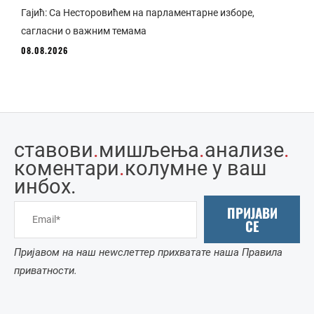
Гајић: Са Несторовићем на парламентарне изборе,
сагласни о важним темама
08.08.2026
ставови
.
мишљења
.
анализе
.
коментари
.
колумне у ваш
инбоx.
ПРИЈАВИ
СЕ
Пријавом на наш неwслеттер прихватате наша Правила
приватности.