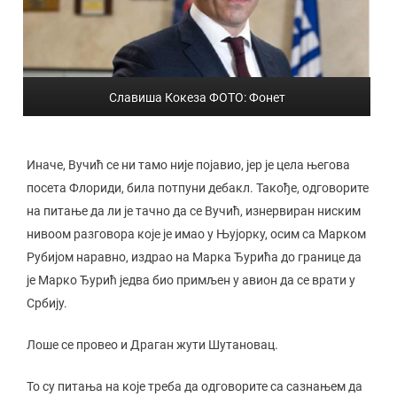
Славиша Кокеза ФОТО: Фонет
Иначе, Вучић се ни тамо није појавио, јер је цела његова
посета Флориди, била потпуни дебакл. Такође, одговорите
на питање да ли је тачно да се Вучић, изнервиран ниским
нивоом разговора које је имао у Њујорку, осим са Марком
Рубијом наравно, издрао на Марка Ђурића до границе да
је Марко Ђурић једва био примљен у авион да се врати у
Србију.
Лоше се провео и Драган жути Шутановац.
То су питања на које треба да одговорите са сазнањем да