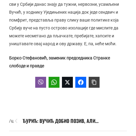
сви у Србији данас знају да тужни, нервозни, усамљени
Вучић, у ходнику Уједињених нација док једе сендвич и
помфрит, представља праву слику ваше политике која
Србију вуче на пусто острово изолације где мислите да
можете несметано да пљачкате, пребијате, хапсите и
уништавате овај народ и ову државу. Е, па, неће моћи.
Борко Стефановић, заменик председника Странке
слободе и правде
ЂУРИЋ: ВУЧИЋ ДОБИО ПОЗИВ, АЛИ…
/ц