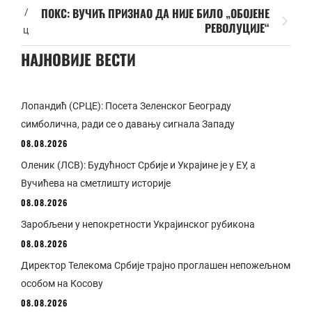
ПОКС: ВУЧИЋ ПРИЗНАО ДА НИЈЕ БИЛО „ОБОЈЕНЕ
/
РЕВОЛУЦИЈЕ“
ц
НАЈНОВИЈЕ ВЕСТИ
Лопандић (СРЦЕ): Посета Зеленског Београду
симболична, ради се о давању сигнала Западу
08.08.2026
Оленик (ЛСВ): Будућност Србије и Украјине је у ЕУ, а
Вучићева на сметлишту историје
08.08.2026
Заробљени у непокретности Украјинског рубикона
08.08.2026
Директор Телекома Србије трајно проглашен непожељном
особом на Косову
08.08.2026