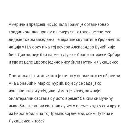
Амерички председник Доналд Трамп је организовао
традиционални пријем и вечеру за готово све светске
лидере током заседања Генералне скупштине Уједињених
нација у Њујорку и на тој вечери Александар Вучић није
био. Дакле, није био на месту где се бране интереси Србије
и где из целе Европе једино нису били Путин и Лукашенко.
Поставља се питање шта је тачно у ономе што су објавили
Ана Брнабић и Марко Ђурић, који су се сада јако
изнервирали и узбудили. Имао је, кажу, важнији
билатерални састанак у исто време? Са ким си Вучићу
имао билатерални састанак у исто време, кад су сви други
из Европе били на тој Трамповој вечери, осим Путина и
Лукашенка и тебе?