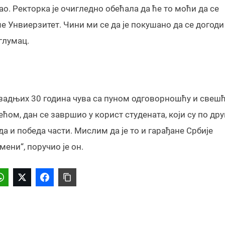
ао. Ректорка је очигледно обећала да ће то моћи да се
е Унвиерзитет. Чини ми се да је покушано да се догоди
 глумац.
р задњих 30 година чува са пуном одговорношћу и свешћ
ћом, дан се завршио у корист студената, који су по дру
а и победа части. Мислим да је то и гарађане Србије
ени“, поручио је он.