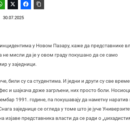
30.07.2025
инцидентима у Новом Пазару, каже да представнике в
а не мисли да је у овом граду покушано да се само
ир у заједници.
е, били су са студентима. И једни и други су све време
 фес и шајкача држе загрљени, них просто боли. Носиоц
ембар 1991. године, па покушавају да наметну наратив 
нага заједнице се огледа у томе што је јуче Универзите
и на изјаве представника власти да се ради о „џихадисти