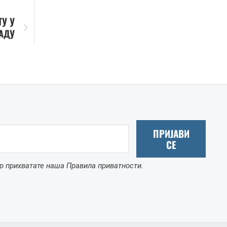
ТУ У
АДУ
ПРИЈАВИ
СЕ
р прихватате наша Правила приватности.