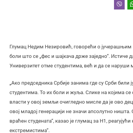
Глумац Недим Незировић, говорећи о јучерашњим 
боли што се „фес и шајкача држе заједно“. Истиче д
Универзитет отме студентима, већ и да се наруши м
„Ако председника Србије занима где су Срби били јуч
студентима. То их боли и жуља. Слике на којима се
власти у овој земљи очигледно мисле да је ово дец
овој младој генерацији не значи апсолутно ништа. С
враћен студената“, казао је глумац за Н1, реагујућ
екстремистима“.