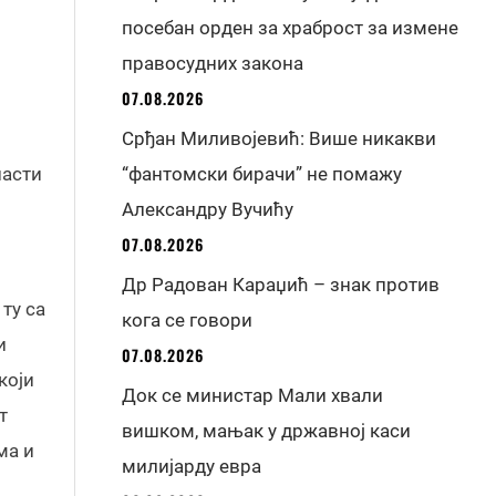
посебан орден за храброст за измене
правосудних закона
07.08.2026
Срђан Миливојевић: Више никакви
ласти
“фантомски бирачи” не помажу
Александру Вучићу
07.08.2026
Др Радован Караџић – знак против
 ту са
кога се говори
и
07.08.2026
који
Док се министар Мали хвали
т
вишком, мањак у државној каси
ма и
милијарду евра