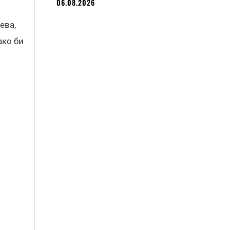
06.08.2026
ева,
ако би