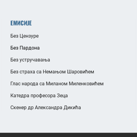
ЕМИСИЈЕ
Без Цензуре
Без Пардона
Без устручавања
Без страха са Немањом Шаровићем
Глас народа са Миланом Миленковићем
Катедра професора Зеца
Скенер др Александра Дикића