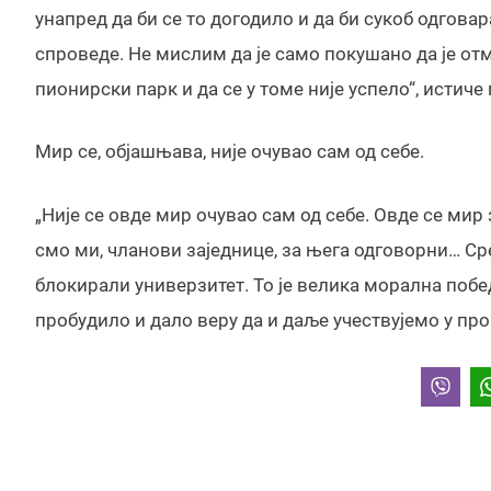
унапред да би се то догодило и да би сукоб одговар
спроведе. Не мислим да је само покушано да је отм
пионирски парк и да се у томе није успело“, истиче
Мир се, објашњава, није очувао сам од себе.
„Није се овде мир очувао сам од себе. Овде се ми
смо ми, чланови заједнице, за њега одговорни… Сре
блокирали универзитет. То је велика морална побед
пробудило и дало веру да и даље учествујемо у пром