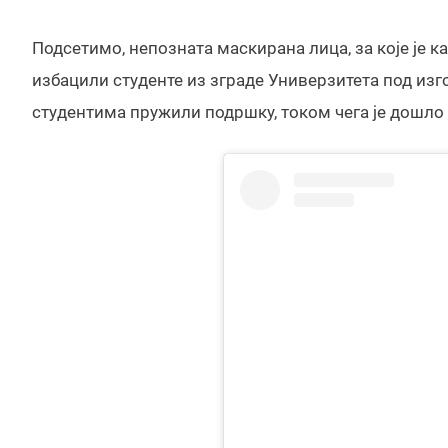
Подсетимо, непозната маскирана лица, за које је 
избацили студенте из зграде Универзитета под изг
студентима пружили подршку, током чега је дошло 