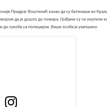
касније Предраг Воштинић казао да су батинаши из Краљ
овором да је дошло до пожара. Грађани су се окупили к
и до сукоба са полицијом. Више особа је ухапшено.