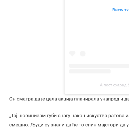
Виеw тх
А пост схаред
Он сматра да је цела акција планирала унапред и да
„Тај шовинизам губи снагу након искуства ратова и
смешно. Људи су знали да ће то спин мајстори да у