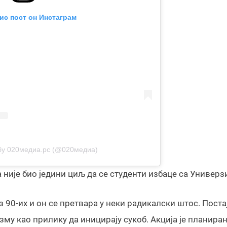
ис пост он Инстаграм
 бy 020медиа.рс (@020медиа)
 није био једини циљ да се студенти избаце са Универз
з 90-их и он се претвара у неки радикалски штос. Поста
зму као прилику да иницирају сукоб. Акција је планира