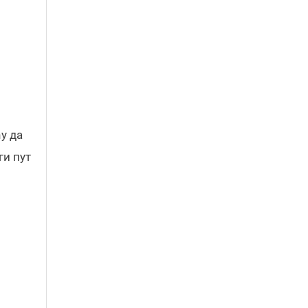
у да
ги пут