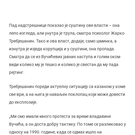
Пад надстрешнице показао је суштину ове власти – она
лепо изгледа, али унутра је трула, сматра психолог Жарко
Требјешанин. Тако и ова власт, додаје, само шминка, а
изнутра је изједа корупција и у суштини, она пропада.
Сматра да се из Вучићевих јавних наступа и голим оком
види колико му је тешко и колико је свестан да му пада
рејтинг.
Требјешанин пореди актуелну ситуацију са казаном у коме
све ври, а на њега је наваљен поклопац који може довести
до експлозије.
„Ми смо имали много протеста за време владавине
Вучића, а он доста добру тактику. По томе се разликовао у
односу на 1990. године, када се одмах ишло на