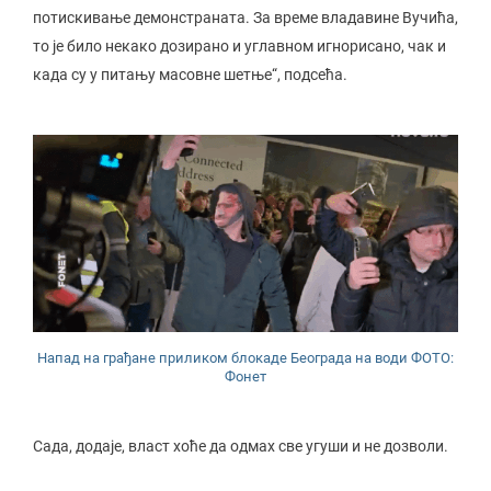
потискивање демонстраната. За време владавине Вучића,
то је било некако дозирано и углавном игнорисано, чак и
када су у питању масовне шетње“, подсећа.
Напад на грађане приликом блокаде Београда на води ФОТО:
Фонет
Сада, додаје, власт хоће да одмах све угуши и не дозволи.