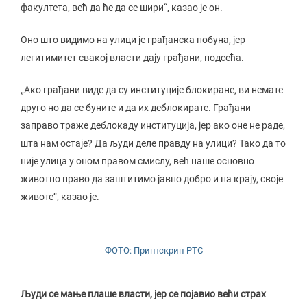
факултета, већ да ће да се шири“, казао је он.
Оно што видимо на улици је грађанска побуна, јер
легитимитет свакој власти дају грађани, подсећа.
„Ако грађани виде да су институције блокиране, ви немате
друго но да се буните и да их деблокирате. Грађани
заправо траже деблокаду институција, јер ако оне не раде,
шта нам остаје? Да људи деле правду на улици? Тако да то
није улица у оном правом смислу, већ наше основно
животно право да заштитимо јавно добро и на крају, своје
животе“, казао је.
ФОТО: Принтскрин РТС
Људи се мање плаше власти, јер се појавио већи страх