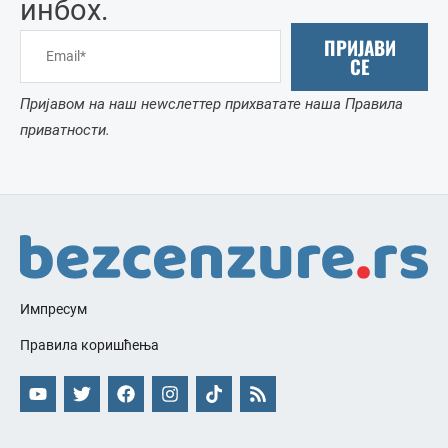
инбоx.
ПРИЈАВИ
СЕ
Пријавом на наш неwслеттер прихватате наша Правила
приватности.
Импресум
Правила коришћења