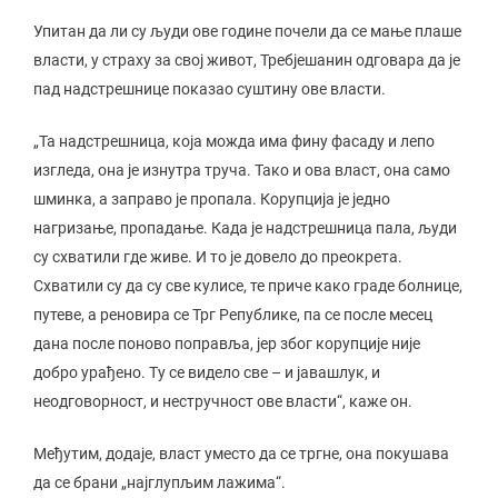
Упитан да ли су људи ове године почели да се мање плаше
власти, у страху за свој живот, Требјешанин одговара да је
пад надстрешнице показао суштину ове власти.
„Та надстрешница, која можда има фину фасаду и лепо
изгледа, она је изнутра труча. Тако и ова власт, она само
шминка, а заправо је пропала. Корупција је једно
нагризање, пропадање. Када је надстрешница пала, људи
су схватили где живе. И то је довело до преокрета.
Схватили су да су све кулисе, те приче како граде болнице,
путеве, а реновира се Трг Републике, па се после месец
дана после поново поправља, јер због корупције није
добро урађено. Ту се видело све – и јавашлук, и
неодговорност, и нестручност ове власти“, каже он.
Међутим, додаје, власт уместо да се тргне, она покушава
да се брани „најглупљим лажима“.