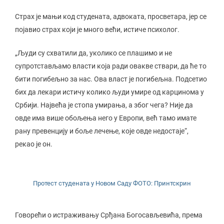
Страх је мањи код студената, адвоката, просветара, јер се
појавио страх који је много већи, истиче психолог.
„Људи су схватили да, уколико се плашимо и не
супротстављамо власти која ради овакве ствари, да ће то
бити погибељно за нас. Ова власт је погибељна. Подсетио
бих да лекари истичу колико људи умире од карцинома у
Србији. Највећа је стопа умирања, а због чега? Није да
овде има више обољења него у Европи, већ тамо имате
рану превенцију и боље лечење, које овде недостаје“,
рекао је он.
Протест студената у Новом Саду ФОТО: Принтскрин
Говорећи о истраживању Срђана Богосављевића, према