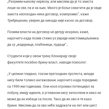
„Разумем њихову нервозу, али мислим да је то заиста
лоше за све, па и за њих. Много је боље схватити да је овде
заиста неопходан неки договор, компромис“, каже
Требјешанин, уверен да никада није касно за договор.
Позиви власти на договор не делују искрено, каже,
нарочито када позив стиже уз увреде неистомишљеника
да су „издајници, плаћеници, лудаци“…
Студенти који у овом трену блокирају своје
факултете посебно брину власт, наводи психолог.
„У целини гледано, током претходних протеста, млади
нису били толико ангажовани, нарочито када поредимо
са 1990-им годинама. Они носе огроман потенцијал за
побуну, имају идеале, а углавном нису запослени и нико не
може да их избаци са посла. Тако да их ово и те како
брине. Мислим да се ово неће задржати на пет или шест