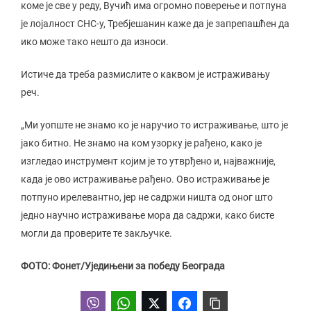
коме је све у реду, Вучић има огромно поверење и потпуна
је лојалност СНС-у, Требјешанин каже да је запрепашћен да
ико може тако нешто да износи.
Истиче да треба размислите о каквом је истраживању
реч.
„Ми уопште не знамо ко је наручио то истраживање, што је
јако битно. Не знамо на ком узорку је рађено, како је
изгледао инструмент којим је то утврђено и, најважније,
када је ово истраживање рађено. Ово истраживање је
потпуно ирелевантно, јер не садржи ништа од оног што
једно научно истраживање мора да садржи, како бисте
могли да проверите те закључке.
ФОТО: Фонет/Уједињени за победу Београда