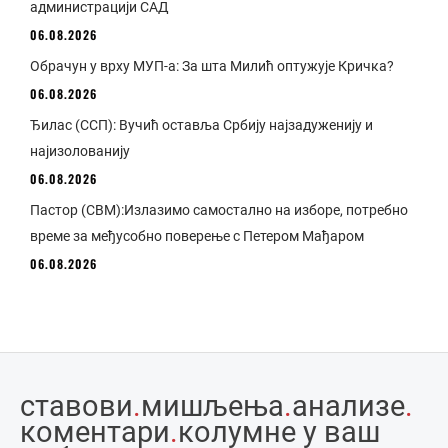
администрацији САД
06.08.2026
Обрачун у врху МУП-а: За шта Милић оптужује Кричка?
06.08.2026
Ђилас (ССП): Вучић оставља Србију најзадуженију и
најизолованију
06.08.2026
Пастор (СВМ):Излазимо самостално на изборе, потребно
време за међусобно поверење с Петером Мађаром
06.08.2026
ставови
.
мишљења
.
анализе
.
коментари
.
колумне у ваш