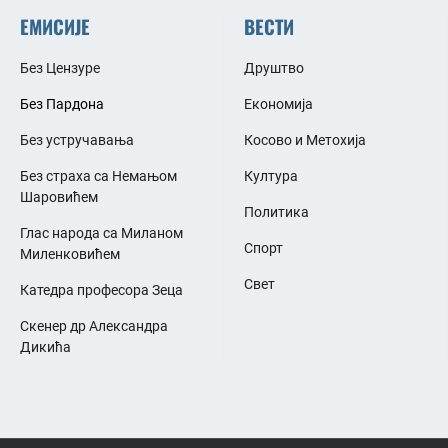
ЕМИСИЈЕ
ВЕСТИ
Без Цензуре
Друштво
Без Пардона
Економија
Без устручавања
Косово и Метохија
Без страха са Немањом
Култура
Шаровићем
Политика
Глас народа са Миланом
Спорт
Миленковићем
Свет
Катедра професора Зеца
Скенер др Александра
Дикића