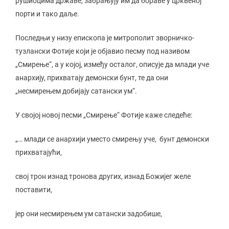
рушиоцима државе, забрањују им да бораве у црквеној
порти и тако даље.
Последњи у низу епископа је митрополит зворничко-
тузлански Фотије који је објавио песму под називом
„Смирење“, а у којој, између осталог, описује да млади уче
анархију, прихватају демонски бунт, те да они
„несмирењем добијају сатански ум“.
У својој новој песми „Смирење“ Фотије каже следеће:
„… млади се анархији уместо смирењу уче, бунт демонски
прихватајући,
свој трон изнад тронова других, изнад Божијег желе
поставити,
јер они несмирењем ум сатански задобише,