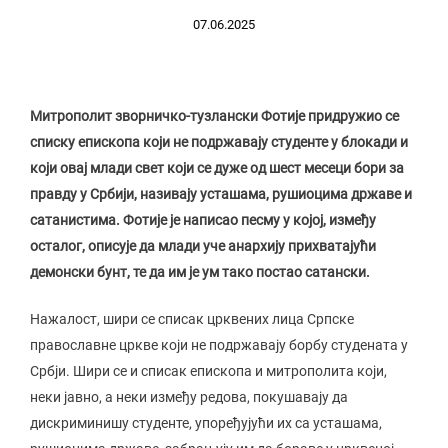
07.06.2025
Митрополит зворничко-тузлански Фотије придружио се
списку епископа који не подржавају студенте у блокади и
који овај млади свет који се дуже од шест месеци бори за
правду у Србији, називају усташама, рушиоцима државе и
сатанистима. Фотије је написао песму у којој, између
осталог, описује да млади уче анархију прихватајући
демонски бунт, те да им је ум тако постао сатански.
Нажалост, шири се списак црквених лица Српске
православне цркве који не подржавају борбу студената у
Србји. Шири се и списак епископа и митрополита који,
неки јавно, а неки између редова, покушавају да
дискриминишу студенте, упоређујући их са усташама,