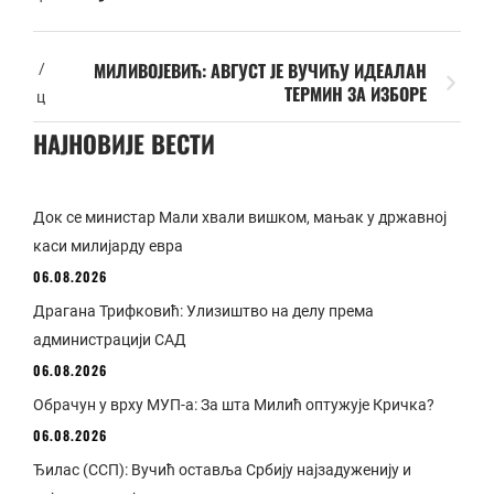
МИЛИВОЈЕВИЋ: АВГУСТ ЈЕ ВУЧИЋУ ИДЕАЛАН
/
ТЕРМИН ЗА ИЗБОРЕ
ц
НАЈНОВИЈЕ ВЕСТИ
Док се министар Мали хвали вишком, мањак у државној
каси милијарду евра
06.08.2026
Драгана Трифковић: Улизиштво на делу према
администрацији САД
06.08.2026
Обрачун у врху МУП-а: За шта Милић оптужује Кричка?
06.08.2026
Ђилас (ССП): Вучић оставља Србију најзадуженију и