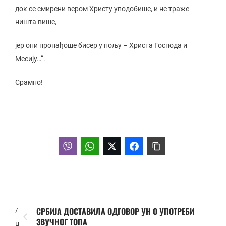
док се смирени вером Христу уподобише, и не траже
ништа више,
јер они пронађоше бисер у пољу – Христа Господа и
Месију…“.
Срамно!
СРБИЈА ДОСТАВИЛА ОДГОВОР УН О УПОТРЕБИ
/
ЗВУЧНОГ ТОПА
ц