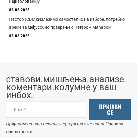
најизолованију
06.08.2026
Пастор (СВМ):Излазимо самостално на изборе, потребно
време за међусобно поверење с Петером Мађаром
06.08.2026
ставови
.
мишљења
.
анализе
.
коментари
.
колумне у ваш
инбоx.
ПРИЈАВИ
СЕ
Пријавом на наш неwслеттер прихватате наша Правила
приватности.