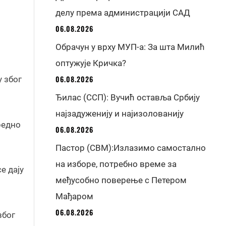
делу према администрацији САД
06.08.2026
Обрачун у врху МУП-а: За шта Милић
оптужује Кричка?
06.08.2026
 због
Ђилас (ССП): Вучић оставља Србију
најзадуженију и најизолованију
редно
06.08.2026
Пастор (СВМ):Излазимо самостално
на изборе, потребно време за
е дају
међусобно поверење с Петером
Мађаром
06.08.2026
због