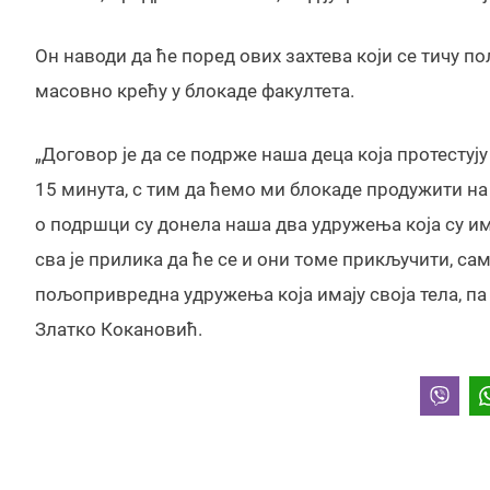
Он наводи да ће поред ових захтева који се тичу 
масовно крећу у блокаде факултета.
„Договор је да се подрже наша деца која протестуј
15 минута, с тим да ћемо ми блокаде продужити на
о подршци су донела наша два удружења која су им
сва је прилика да ће се и они томе прикључити, са
пољопривредна удружења која имају своја тела, па
Златко Кокановић.