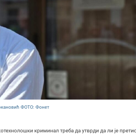
окановић ФОТО: Фонет
технолошки криминал треба да утврди да ли је прети