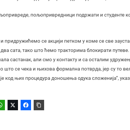
пољопривреде, пољопривредници подржати и студенте к
у и придружићемо се акцији петком у коме се све зауст
 два сата, тако што ћемо тракторима блокирати путеве.
ала састанак, али смо у контакту и са осталим удруже
мо што се чека и њихова формална потврда, јер су то ве
 је код њих процедура доношења одука сложенија“, указ