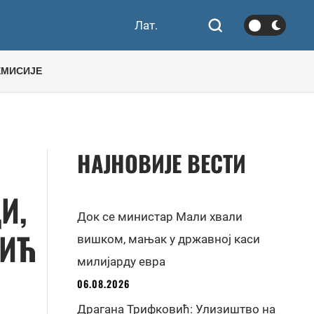
Лат.
ЕМИСИЈЕ
НАЈНОВИЈЕ ВЕСТИ
И,
Док се министар Мали хвали
ВИЋ
вишком, мањак у државној каси
милијарду евра
06.08.2026
Драгана Трифковић: Улизиштво на