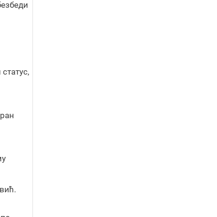
безбеди
 статус,
иран
му
вић.