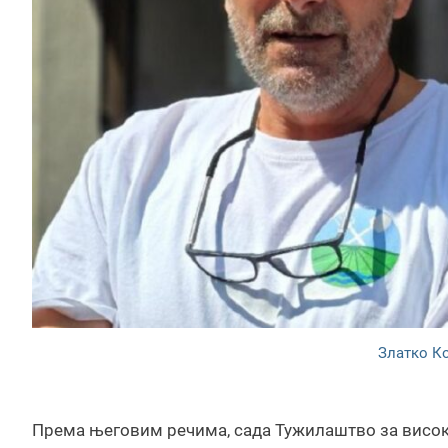
Златко К
Према његовим речима, сада Тужилаштво за високо