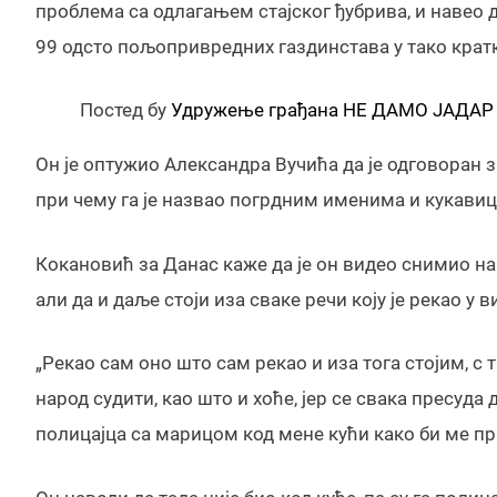
проблема са одлагањем стајског ђубрива, и навео д
99 одсто пољопривредних газдинстава у тако кра
Постед бy
Удружење грађана НЕ ДАМО ЈАДАР
Он је оптужио Александра Вучића да је одговоран з
при чему га је назвао погрдним именима и кукави
Кокановић за Данас каже да је он видео снимио на
али да и даље стоји иза сваке речи коју је рекао у в
„Рекао сам оно што сам рекао и иза тога стојим, с
народ судити, као што и хоће, јер се свака пресуд
полицајца са марицом код мене кући како би ме при