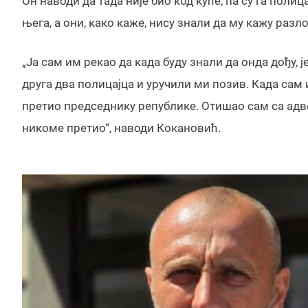
Он наводи да тада није био код куће, па су га поли
њега, а они, како каже, нису знали да му кажу разло
„Ја сам им рекао да када буду знали да онда дођу,
друга два полицајца и уручили ми позив. Када сам 
претио председнику републике. Отишао сам са адв
никоме претио“, наводи Кокановић.