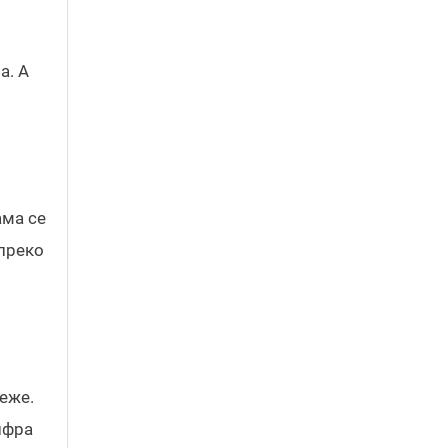
а. А
ама се
„преко
реже.
ифра