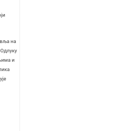
оји
авља на
 Одлуку
њима и
лика
ује