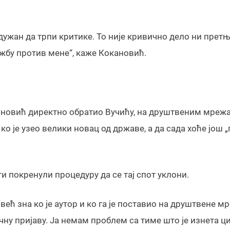
 дужан да трпи критике. То није кривично дело ни претњ
жбу против мене“, каже Кокановић.
кановић директно обратио Вучићу, на друштвеним мреж
ко је узео велики новац од државе, а да сада хоће још 
ти покренули процедуру да се тај спот уклони.
е већ зна ко је аутор и ко га је поставио на друштвене м
чну пријаву. Ја немам проблем са тиме што је изнета ц