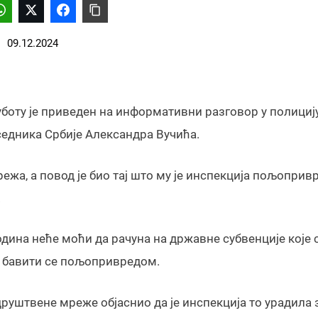
09.12.2024
боту је приведен на информативни разговор у полицију
едника Србије Александра Вучића.
ежа, а повод је био тај што му је инспекција пољоприв
.
дина неће моћи да рачуна на државне субвенције које с
е бавити се пољопривредом.
друштвене мреже објаснио да је инспекција то урадила 