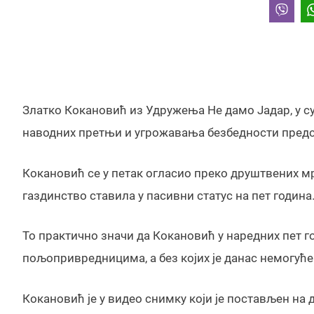
Златко Кокановић из Удружења Не дамо Јадар, у су
наводних претњи и угрожавања безбедности предс
Кокановић се у петак огласио преко друштвених мр
газдинство ставила у пасивни статус на пет година
То практично значи да Кокановић у наредних пет го
пољопривредницима, а без којих је данас немогућ
Кокановић је у видео снимку који је постављен на 