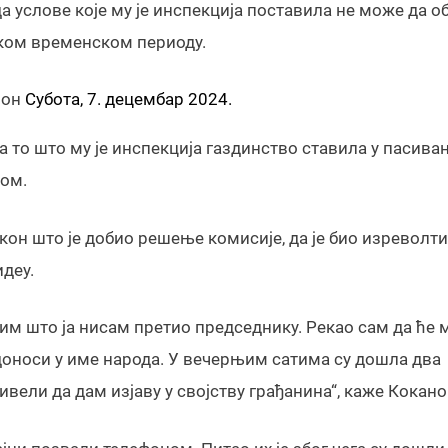
а услове које му је инспекција поставила не може да о
тком временском периоду.
он
Субота, 7. децембар 2024.
а то што му је инспекција газдинство ставила у пасиван
цом.
кон што је добио решење комисије, да је био изреволт
идеу.
 тим што ја нисам претио председнику. Рекао сам да ће 
а доноси у име народа. У вечерњим сатима су дошла два
вели да дам изјаву у својству грађанина“, каже Кокано