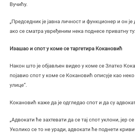
Вучићу.
„Председник је јавна личност и функционер и он је
ако се сматра увређеним нека поднесе приватну ту
Изашао и спот у коме се таргетира Кокановић
Након што је објављен видео у коме се Златко Ко
појавио спот у коме се Кокановић описује као неко 
улице“.
Кокановић каже да је одгледао спот и да су адвока
„Адвокати ће захтевати да се тај спот уклони, јер с
Уколико се то не уради, адвокати ће поднети криви