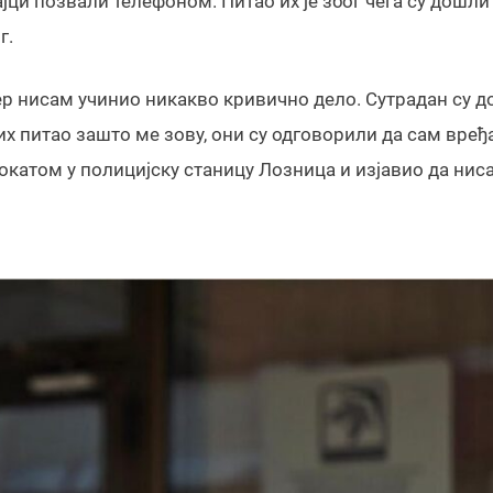
цајци позвали телефоном. Питао их је због чега су дошли
г.
 јер нисам учинио никакво кривично дело. Сутрадан су 
их питао зашто ме зову, они су одговорили да сам вређ
окатом у полицијску станицу Лозница и изјавио да нис