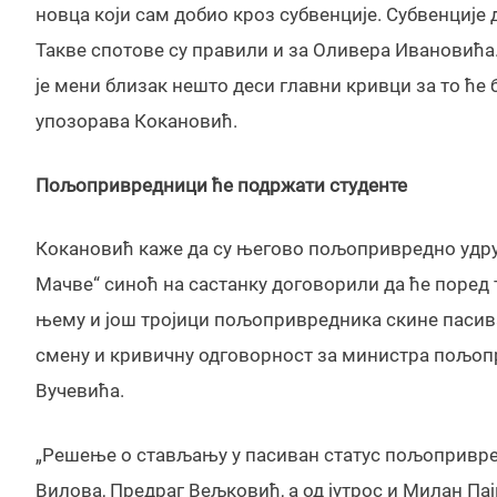
новца који сам добио кроз субвенције. Субвенције 
Такве спотове су правили и за Оливера Ивановића.
је мени близак нешто деси главни кривци за то ће
упозорава Кокановић.
Пољопривредници ће подржати студенте
Кокановић каже да су његово пољопривредно удруж
Мачве“ синоћ на састанку договорили да ће поред
њему и још тројици пољопривредника скине пасиван
смену и кривичну одговорност за министра пољо
Вучевића.
„Решење о стављању у пасиван статус пољопривре
Вилова, Предраг Вељковић, а од јутрос и Милан Паји