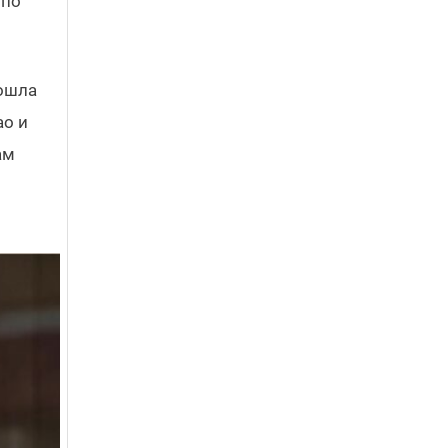
 по
дошла
ао и
ам