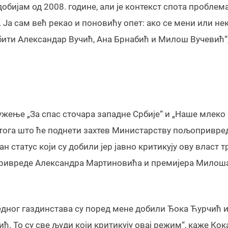
добијам од 2008. године, али је контекст спота проблем
 Ја сам већ рекао и поновићу опет: ако се мени или не
 бити Александар Вучић, Ана Брнабић и Милош Вучевић“
ење „За спас сточара западне Србије“ и „Наше млеко
 тога што ће поднети захтев Министарству пољопривред
 статус који су добили јер јавно критикују ову власт 
привреде Александра Мартиновића и премијера Милош
дног газдинстава су поред мене добили Ђока Ћурчић 
ћ. То су све људи који критикују овај режим“, каже Ко