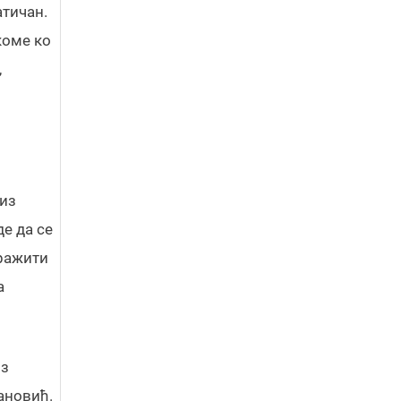
атичан.
коме ко
,
 из
е да се
тражити
а
из
кановић.