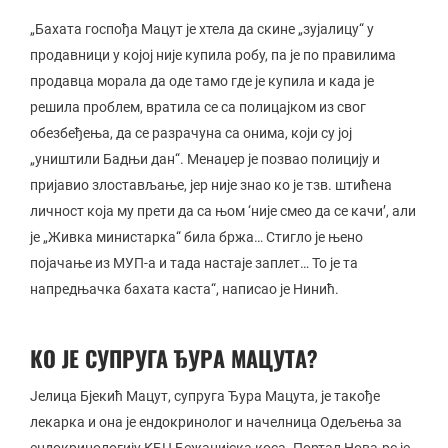
„Бахата госпођа Мацут је хтела да скине „зујалицу“ у
продавници у којој није купила робу, па је по правилима
продавца морала да оде тамо где је купила и када је
решила проблем, вратила се са полицајком из свог
обезбеђења, да се разрачуна са онима, који су јој
„уништили Бадњи дан“. Менаџер је позвао полицију и
пријавио злостављање, јер није знао ко је тзв. штићена
личност која му прети да са њом ‘није смео да се качи’, али
је „Живка министарка“ била бржа… Стигло је њено
појачање из МУП-а и тада настаје заплет… То је та
напредњачка бахата каста“, написао је Нинић.
КО ЈЕ СУПРУГА ЂУРА МАЦУТА?
Јелица Бјекић Мацут, супруга Ђура Мацута, је такође
лекарка и она је ендокринолог и начелница Одељења за
ендокринологију КБЦ Бежанијска коса. Портал Нова.рс је