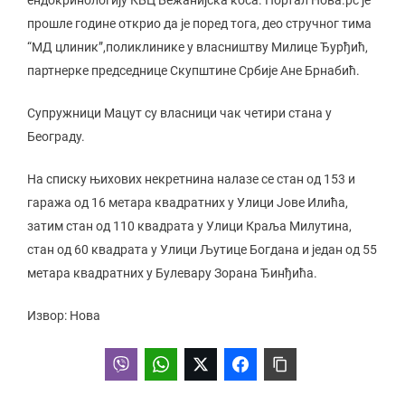
прошле године открио да је поред тога, део стручног тима
“МД цлиник”,поликлинике у власништву Милице Ђурђић,
партнерке председнице Скупштине Србије Ане Брнабић.
Супружници Мацут су власници чак четири стана у
Београду.
На списку њихових некретнина налазе се стан од 153 и
гаража од 16 метара квадратних у Улици Јове Илића,
затим стан од 110 квадрата у Улици Краља Милутина,
стан од 60 квадрата у Улици Љутице Богдана и један од 55
метара квадратних у Булевару Зорана Ђинђића.
Извор: Нова