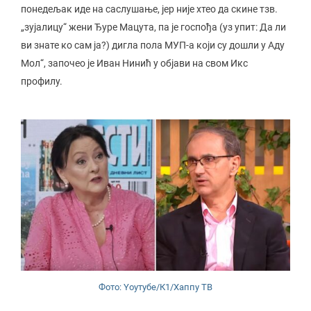
понедељак иде на саслушање, јер није хтео да скине тзв.
„зујалицу“ жени Ђуре Мацута, па је госпођа (уз упит: Да ли
ви знате ко сам ја?) дигла пола МУП-а који су дошли у Аду
Мол“, започео је Иван Нинић у објави на свом Икс
профилу.
Фото: Yоутубе/К1/Хаппy ТВ