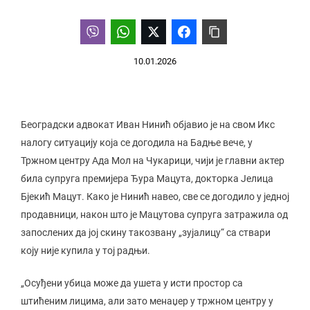
10.01.2026
Београдски адвокат Иван Нинић објавио је на свом Икс
налогу ситуацију која се догодила на Бадње вече, у
Тржном центру Ада Мол на Чукарици, чији је главни актер
била супруга премијера Ђура Мацута, докторка Јелица
Бјекић Мацут. Како је Нинић навео, све се догодило у једној
продавници, након што је Мацутова супруга затражила од
запослених да јој скину такозвану „зујалицу“ са ствари
коју није купила у тој радњи.
„Осуђени убица може да ушета у исти простор са
штићеним лицима, али зато менаџер у тржном центру у