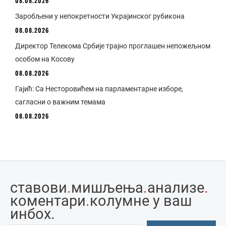
08.08.2026
Заробљени у непокретности Украјинског рубикона
08.08.2026
Директор Телекома Србије трајно проглашен непожељном
особом на Косову
08.08.2026
Гајић: Са Несторовићем на парламентарне изборе,
сагласни о важним темама
08.08.2026
ставови
.
мишљења
.
анализе
.
коментари
.
колумне у ваш
инбоx.