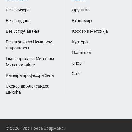
Без Цензуре
Друштво
Без Пардона
Економија
Без устручавања
Косово и Метохија
Без страха са Немањом
Култура
Шаровићем
Политика
Глас народа са Миланом
Спорт
Миленковићем
Свет
Катедра професора Зеца
Скенер др Александра
Дикића
© 2026 - Сва Права Задржана.