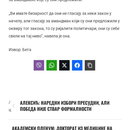
„Ви имате бизарност да они не гласају за неки закон у
начелу, али гласају за амандман који су они предложили у
оквиру тог закона, то су ријалити политичари, они су себе
свели на тај ниво“, навела је она.
Извор: Бета
АЛЕКСИЋ: НАРЕДНИ ИЗБОРИ ПРЕСУДНИ, АЛИ
/
ПОБЕДА НИЈЕ СТВАР ФОРМАЛНОСТИ
ц
АКАДЕМСКИ ПЛЕНУМ: ДОКТОРАТ ИЗ МЕДИЦИНЕ НА