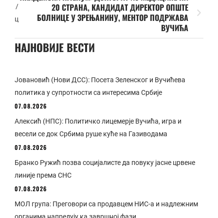
20 СТРАНА, КАНДИДАТ ДИРЕКТОР ОПШТЕ
/
БОЛНИЦЕ У ЗРЕЊАНИНУ, МЕНТОР ПОДРЖАВА
ц
ВУЧИЋА
НАЈНОВИЈЕ ВЕСТИ
Јовановић (Нови ДСС): Посета Зеленског и Вучићева
политика у супротности са интересима Србије
07.08.2026
Алексић (НПС): Политичко лицемерје Вучића, игра и
весели се док Србима руше куће на Газиводама
07.08.2026
Бранко Ружић позва социјалисте да повуку јасне црвене
линије према СНС
07.08.2026
МОЛ група: Преговори са продавцем НИС-а и надлежним
органима напредују ка завршној фази