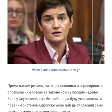
Фото: Сава Радовановић/Тањуг
Према њеним речима, нико од посланика из проевропске
опозиције није гласао за законе који су прошле недеље
били у Скупштини, који би требало да буду усаглашени са
правним системом Европске уније, већ да су гласали само
за амандмане које су они предложили.