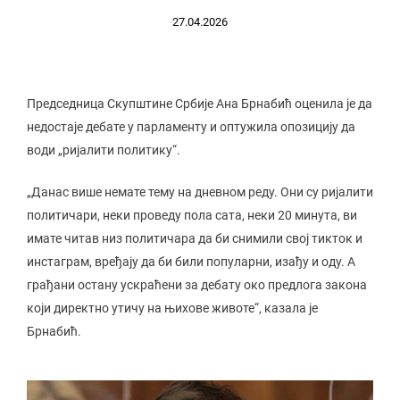
27.04.2026
Председница Скупштине Србије Ана Брнабић оценила је да
недостаје дебате у парламенту и оптужила опозицију да
води „ријалити политику“.
„Данас више немате тему на дневном реду. Они су ријалити
политичари, неки проведу пола сата, неки 20 минута, ви
имате читав низ политичара да би снимили свој тикток и
инстаграм, вређају да би били популарни, изађу и оду. А
грађани остану ускраћени за дебату око предлога закона
који директно утичу на њихове животе“, казала је
Брнабић.