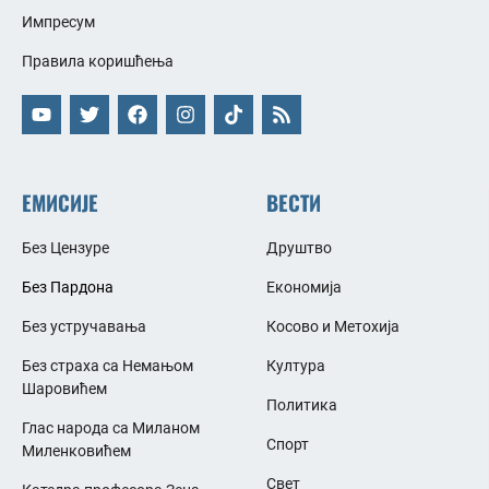
Импресум
Правила коришћења
ЕМИСИЈЕ
ВЕСТИ
Без Цензуре
Друштво
Без Пардона
Економија
Без устручавања
Косово и Метохија
Без страха са Немањом
Култура
Шаровићем
Политика
Глас народа са Миланом
Спорт
Миленковићем
Свет