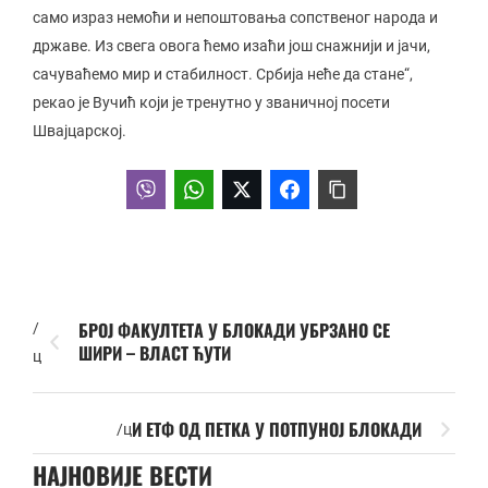
само израз немоћи и непоштовања сопственог народа и
државе. Из свега овога ћемо изаћи још снажнији и јачи,
сачуваћемо мир и стабилност. Србија неће да стане“,
рекао је Вучић који је тренутно у званичној посети
Швајцарској.
БРОЈ ФАКУЛТЕТА У БЛОКАДИ УБРЗАНО СЕ
/
ШИРИ – ВЛАСТ ЋУТИ
ц
И ЕТФ ОД ПЕТКА У ПОТПУНОЈ БЛОКАДИ
/ц
НАЈНОВИЈЕ ВЕСТИ