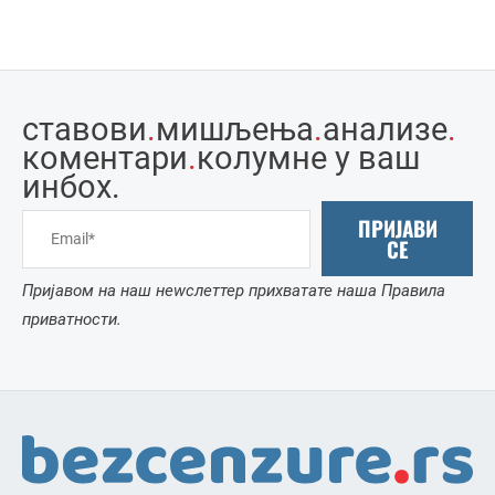
ставови
.
мишљења
.
анализе
.
коментари
.
колумне у ваш
инбоx.
ПРИЈАВИ
СЕ
Пријавом на наш неwслеттер прихватате наша Правила
приватности.