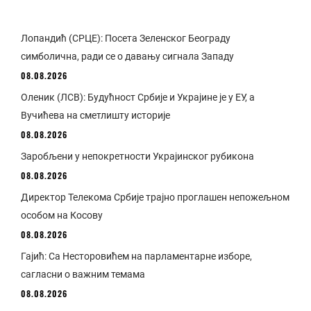
Лопандић (СРЦЕ): Посета Зеленског Београду
симболична, ради се о давању сигнала Западу
08.08.2026
Оленик (ЛСВ): Будућност Србије и Украјине је у ЕУ, а
Вучићева на сметлишту историје
08.08.2026
Заробљени у непокретности Украјинског рубикона
08.08.2026
Директор Телекома Србије трајно проглашен непожељном
особом на Косову
08.08.2026
Гајић: Са Несторовићем на парламентарне изборе,
сагласни о важним темама
08.08.2026