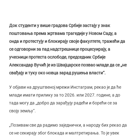
Док студенти у више градова Србије застају у знак
поштовања према жртвама трагедије у Новом Саду, а
онда и протестују и блокирају своје факултете, тражећи да
се одговорни за пад надстрешнице процесуирају, а
учесници протеста ослободе, председник Србије
Александар Вучић је из Швајцарске позвао младе да се „не
свађају и туку око новца зарад рушења власти“.
У објави на друштвеној мрежи Инстаграм, рекао је да ће
млади имати прилику за то 2026. или 2027. године, а до
тада могу да „добро да зарађују радећи и борећи се за
своју земљу“.
„Позивам све да радимо заједнички, а народу бих рекао да
се не секирају због блокада и малтретирања. То је увек