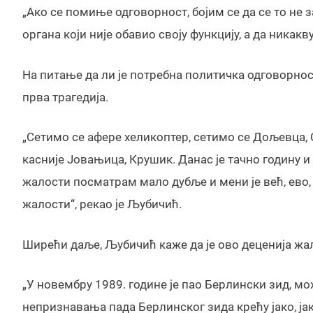
„Ако се помиње одговорност, бојим се да се то не
органа који није обавио своју функцију, а да никак
На питање да ли је потребна политичка одговорност
прва трагедија.
„Сетимо се афере
хеликоптер, сетимо се Дољевца, С
касније Јовањица, Крушик. Данас је тачно годину и
жалости посматрам мало дубље и мени је већ, ево, 
жалости“, рекао је Љубичић.
Ширећи даље, Љубичић каже да је ово деценија жал
„У новембру 1989. године је пао Берлински зид, мо
непризнавања пада Берлинског зида крећу јако, јак