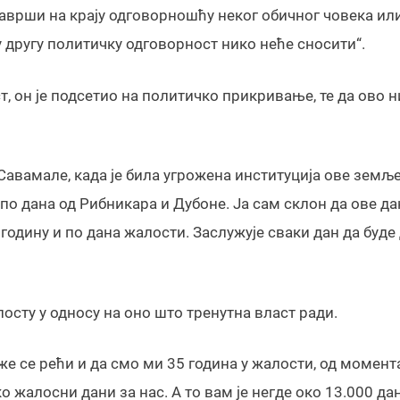
 заврши на крају одговорношћу неког обичног човека ил
ву другу политичку одговорност нико неће сносити“.
, он је подсетио на политичко прикривање, те да ово н
авамале, када је била угрожена институција ове земље
 по дана од Рибникара и Дубоне. Ја сам склон да ове да
годину и по дана жалости. Заслужује сваки дан да буде
осту у односу на оно што тренутна власт ради.
же се рећи и да смо ми 35 година у жалости, од момент
о жалосни дани за нас. А то вам је негде око 13.000 да