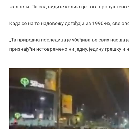
жалости. Па сад видите колико је тога пропуштено 
Када се на то надовежу догађаји из 1990-их, све ово
„Та природна последица је убеђивање свих нас да ј
признајући истовремено ни једну, једину грешку и 