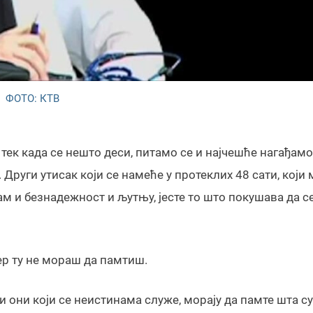
ФОТО: КТВ
ек када се нешто деси, питамо се и најчешће нагађамо
. Други утисак који се намеће у протеклих 48 сати, који
ам и безнадежност и љутњу, јесте то што покушава да с
ер ту не мораш да памтиш.
и они који се неистинама служе, морају да памте шта су