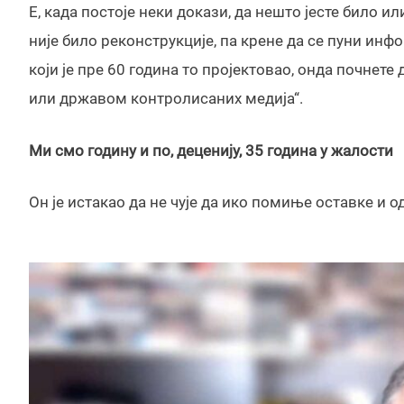
Е, када постоје неки докази, да нешто јесте било или
није било реконструкције, па крене да се пуни инф
који је пре 60 година то пројектовао, онда почнет
или државом контролисаних медија“.
Ми смо годину и по, деценију, 35 година у жалости
Он је истакао да не чује да ико помиње оставке и о