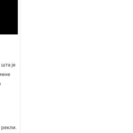
 шта је
 мене
е
 рекли.