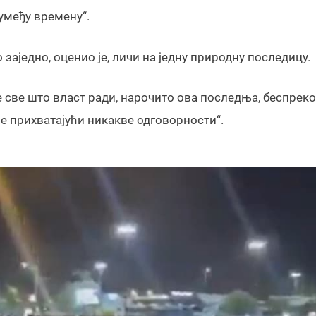
умеђу времену“.
 заједно, оценио је, личи на једну природну последицу.
е све што власт ради, нарочито ова последња, беспреко
не прихватајући никакве одговорности“.