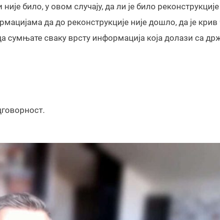
 није било, у овом случају, да ли је било реконструкције
ормацијама да до реконструкције није дошло, да је крив
е да сумњате сваку врсту информација која долази са д
дговорност.