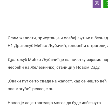
Осим жалости, присутан је и осећај љутње и безнаде
Н1 Драгољуб Мићко Љубичић, говорећи о трагедији 
Драгољуб Мићко Љубичић је на почетку изјавио н
несрећи на Железничкој станици у Новом Саду.
„Сваки пут се то сведе на жалост, кад се нешто ве
све могуће“, рекао је он.
Навео је да је трагедија могла да буде избегнута.