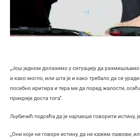
„Још једном долазимо у ситуацију да размишљамо т
и како могло, или шта је и како требало да се уради
посебно иритира и тера ме да поред жалости, осећ
прикрије доста тога“.
Љубичић подсећа да је најлакше говорити истину, ј
„Они који не говоре истину, да не кажем лажови, ил