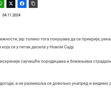
04.11.2024
жности, јер толико тога покушава да се прикрије, рекао
која се у петак десила у Новом Саду.
ајискреније саучешће породицама и ближњима страдали
ћ догоди, а не размишља се довољно унапред и видимо д