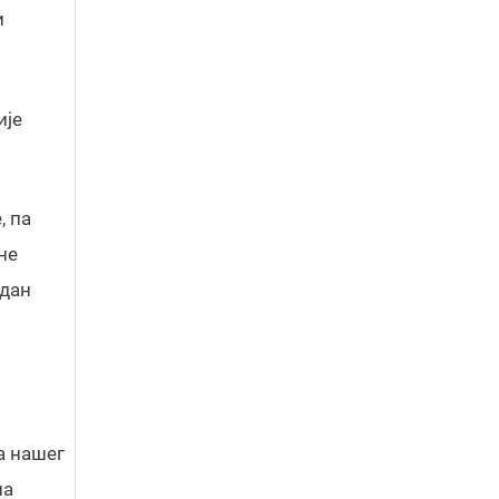
и
ије
, па
не
 дан
а нашег
на