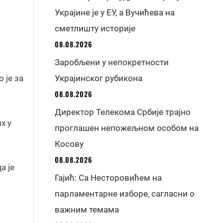
Украјине је у ЕУ, а Вучићева на
сметлишту историје
08.08.2026
Заробљени у непокретности
 је за
Украјинског рубикона
08.08.2026
Директор Телекома Србије трајно
х у
проглашен непожељном особом на
Косову
08.08.2026
а је
Гајић: Са Несторовићем на
парламентарне изборе, сагласни о
важним темама