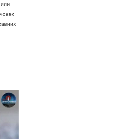
 или
 човек
ржавних