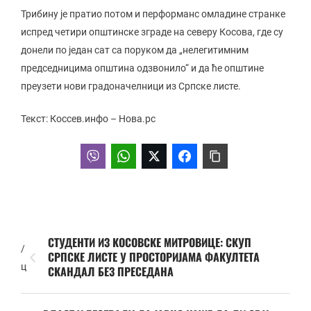
Трибину је пратио потом и перформанс омладине странке
испред четири општинске зграде на северу Косова, где су
донели по један сат са поруком да „нелегитимним
председницима општина одзвонило“ и да ће општине
преузети нови градоначелници из Српске листе.
Текст: Коссев.инфо – Нова.рс
СТУДЕНТИ ИЗ КОСОВСКЕ МИТРОВИЦЕ: СКУП
/
СРПСКЕ ЛИСТЕ У ПРОСТОРИЈАМА ФАКУЛТЕТА
ц
СКАНДАЛ БЕЗ ПРЕСЕДАНА