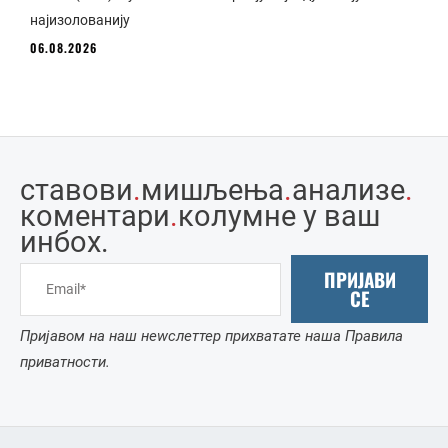
најизолованију
06.08.2026
ставови
.
мишљења
.
анализе
.
коментари
.
колумне у ваш
инбоx.
ПРИЈАВИ
СЕ
Пријавом на наш неwслеттер прихватате наша Правила
приватности.