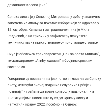
државност Косова јача“.
Српска листа је у Северној Митровици у суботу званично
започела кампању за локалне изборе који се одржавају
12. октобра. Кандидат за градоначелника је Милан
Радојевић, а на трибини у амфитеатру Факултета
техничких наука присуствовале су присталице странке.
Скуп је обележен транспарентом „Сви за брата Милана“,
те скандирањем „Атићу, одлази!“ и бројним српским
заставама.
Говорници су позивали на јединство и гласање за Српску
листу, истичући значај подршке Републике Србије и
позивајући грађане да врате контролу над локалним
институцијама након што су их, уз Српску листу и
напустили крајем 2022, посебно на Северу.