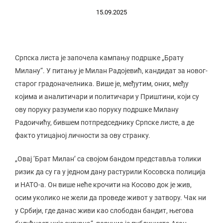
15.09.2025
Српска листа је започела кампању подршке „Брату
Милану“. У питању је Милан Радојевић, кандидат за новог-
старог градоначелника. Више је, међутим, оних, међу
којима и аналитичари и политичари у Приштини, који су
ову поруку разумели као поруку подршке Милану
Радоичићу, бившем потпредседнику Српске листе, а де
факто утицајној личности за ову странку.
„Овај ‘Брат Милан’ са својом бандом представља толики
ризик да су га у једном дану растурили Косовска полиција
и НАТО-а. Он више неће крочити на Косово док је жив,
осим уколико не жели да проведе живот у затвору. Чак ни
у Србији, где данас живи као слободан бандит, његова