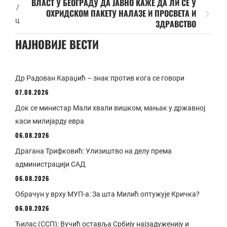
ВЛАСТ У БЕОГРАДУ ДА ЈАВНО КАЖЕ ДА ЛИ СЕ У
/
ОХРИДСКОМ ПАКЕТУ НАЛАЗЕ И ПРОСВЕТА И
ц
ЗДРАВСТВО
НАЈНОВИЈЕ ВЕСТИ
Др Радован Караџић – знак против кога се говори
07.08.2026
Док се министар Мали хвали вишком, мањак у државној
каси милијарду евра
06.08.2026
Драгана Трифковић: Улизиштво на делу према
администрацији САД
06.08.2026
Обрачун у врху МУП-а: За шта Милић оптужује Кричка?
06.08.2026
Ђилас (ССП): Вучић оставља Србију најзадуженију и