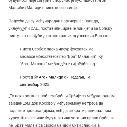
будућност није сигурна“, поручио је публициста Агон
Маљићи (Малиqи), пише коссев.инфо.
Подсећа да су међународни партнери за Запада,
укључујући САД, поставили „црвене линије“ и за Српску
листу, захтевајући дистанцирање од учесника Бањске.
Листа Сербе е паска нисур фусхатëн ме
месазхе мбëсхтетëсе пëр “Брат Миланин”. Кy
“брат Милани” ме бандëн е тиј пëрбëн аq…
Постед бy
Агон Малиqи
он
Недеља, 14.
септембар 2025.
„То нека остане проблем Срба и Србије са међународном
заједницом, док Косово у међувремену не треба да
подлеже провокацијама, већ да се врати рационалном
курсу. Што се више буду штитила уставна права Срба, то
ће ‘Брат Милан’ са својом бандом бити слабији, а