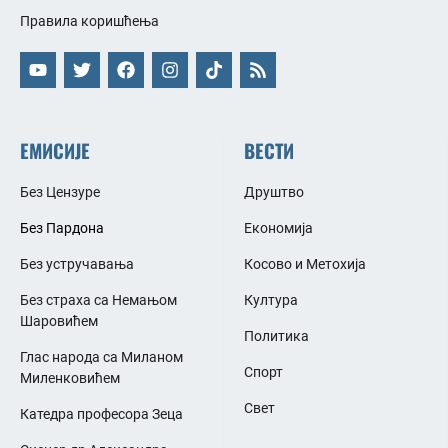
Правила коришћења
ЕМИСИЈЕ
ВЕСТИ
Без Цензуре
Друштво
Без Пардона
Економија
Без устручавања
Косово и Метохија
Без страха са Немањом
Култура
Шаровићем
Политика
Глас народа са Миланом
Спорт
Миленковићем
Свет
Катедра професора Зеца