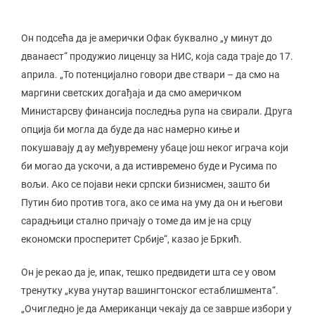
Он подсећа да је амерички Офак буквално „у минут до
дванаест“ продужио лиценцу за НИС, која сада траје до 17.
априла. „То потенцијално говори две ствари – да смо на
маргини светских догађаја и да смо америчком
Министарсву финансија последња рупа на свирали. Друга
опција би могла да буде да нас намерно киње и
покушавају д ау међувремену убаце још неког играча који
би могао да ускочи, а да истивремено буде и Русима по
вољи. Ако се појави неки српски бизнисмен, зашто би
Путин био против тога, ако се има на уму да он и његови
сарадњици стално причају о томе да им је на срцу
економски просперитет Србије“, казао је Бркић.
Он је рекао да је, ипак, тешко предвидети шта се у овом
тренутку „кува унутар вашингтонског естаблишмента“.
„Очигледно је да Американци чекају да се заврше избори у