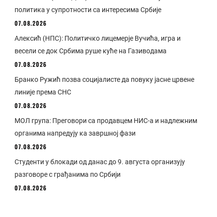
политика у супротности са интересима Србије
07.08.2026
Алексић (НПС): Политичко лицемерје Вучића, игра и
весели се док Србима руше куће на Газиводама
07.08.2026
Бранко Ружић позва социјалисте да повуку јасне црвене
линије према СНС
07.08.2026
МОЛ група: Преговори са продавцем НИС-а и надлежним
органима напредују ка завршној фази
07.08.2026
Студенти у блокади од данас до 9. августа организују
разговоре с грађанима по Србији
07.08.2026