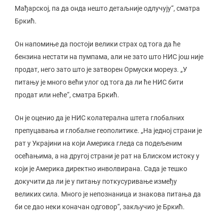
Мађарској, па да онда нешто детаљније одлучују“, сматра
Бркић.
Он напомиње да постоји велики страх од тога да ће
бензина нестати на пумпама, али не зато што НИС још није
продат, него зато што је затворен Ормуски мореуз. „У
питању је много већи улог од тога да ли ће НИС бити
продат или неће“, сматра Бркић.
Он је оценио да је НИС колатерална штета глобалних
препуцавања и глобалне геополитике. „На једној страни је
рат у Украјини на који Америка гледа са подељеним
осећањима, а на другој страни је рат на Блиском истоку у
који је Америка директно инволвирана. Сада је тешко
докучити да ли је у питању поткусуривање између
великих сила. Много је непознаница и знакова питања да
би се дао неки коначан одговор“, закључио је Бркић.