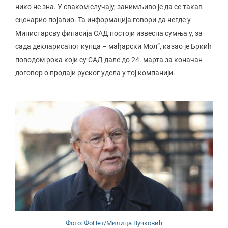
нико не зна. У сваком случају, занимљиво је да се такав
сценарио појавио. Та информација говори да негде у
Министарсву финасија САД постоји извесна сумња у, за
сада декларисаног купца – мађарски Мол“, казао је Бркић
поводом рока који су САД дале до 24. марта за коначан
договор о продаји руског удела у тој компанији.
Фото: ФоНет/Милица Вучковић