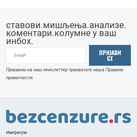
ставови
.
мишљења
.
анализе
.
коментари
.
колумне у ваш
инбоx.
ПРИЈАВИ
СЕ
Пријавом на наш неwслеттер прихватате наша Правила
приватности.
Импресум