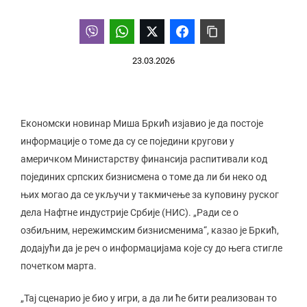
23.03.2026
Економски новинар Миша Бркић изјавио је да постоје
информације о томе да су се поједини кругови у
америчком Министарству финансија распитивали код
појединих српских бизнисмена о томе да ли би неко од
њих могао да се укључи у такмичење за куповину руског
дела Нафтне индустрије Србије (НИС). „Ради се о
озбиљним, нережимским бизнисменима“, казао је Бркић,
додајући да је реч о информацијама које су до њега стигле
почетком марта.
„Тај сценарио је био у игри, а да ли ће бити реализован то