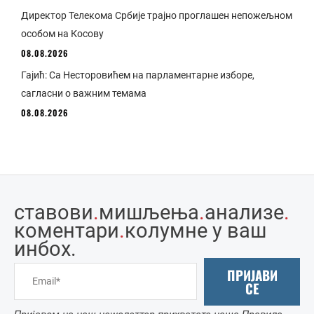
Директор Телекома Србије трајно проглашен непожељном
особом на Косову
08.08.2026
Гајић: Са Несторовићем на парламентарне изборе,
сагласни о важним темама
08.08.2026
ставови
.
мишљења
.
анализе
.
коментари
.
колумне у ваш
инбоx.
ПРИЈАВИ
СЕ