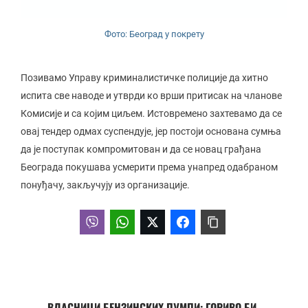
Фото: Београд у покрету
Позивамо Управу криминалистичке полиције да хитно
испита све наводе и утврди ко врши притисак на чланове
Комисије и са којим циљем. Истовремено захтевамо да се
овај тендер одмах суспендује, јер постоји основана сумња
да је поступак компромитован и да се новац грађана
Београда покушава усмерити према унапред одабраном
понуђачу, закључују из организације.
ВЛАСНИЦИ БЕНЗИНСКИХ ПУМПИ: ГОРИВО БИ