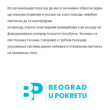
Из организације поручују да им се анонимно обратио један
од чланова Комисије и указао на, како наводи, невиђен
притисак да се критеријуми
не мењају, упркос очигледним примедбама које указују на
фаворизовање унапред познатог понуђача. Уколико се
ово покаже тачним, говоримо о грубом покушају
урушавања система јавних набавки и отвореном притиску
на независно тело.