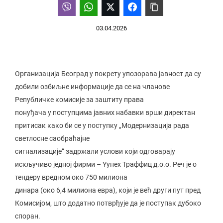
03.04.2026
Организација Београд у покрету упозорава јавност да су
добили озбиљне информације да се на чланове
Републичке комисије за заштиту права
понуђача у поступцима јавних набавки врши директан
притисак како би се у поступку „Модернизација рада
светлосне саобраћајне
сигнализације“ задржали услови који одговарају
искључиво једној фирми – Yунеx Траффиц д.о.о. Реч је о
тендеру вредном око 750 милиона
динара (око 6,4 милиона евра), који је већ други пут пред
Комисијом, што додатно потврђује да је поступак дубоко
споран.