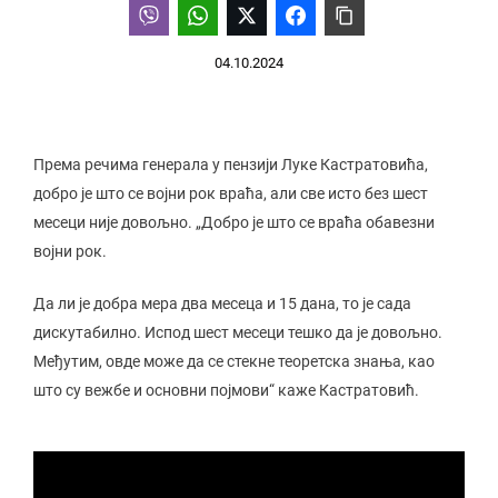
04.10.2024
Према речима генерала у пензији Луке Кастратовића,
добро је што се војни рок враћа, али све исто без шест
месеци није довољно. „Добро је што се враћа обавезни
војни рок.
Да ли је добра мера два месеца и 15 дана, то је сада
дискутабилно. Испод шест месеци тешко да је довољно.
Међутим, овде може да се стекне теоретска знања, као
што су вежбе и основни појмови“ каже Кастратовић.