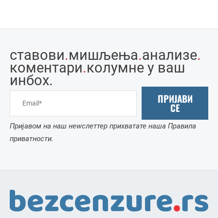
ставови
.
мишљења
.
анализе
.
коментари
.
колумне у ваш
инбоx.
ПРИЈАВИ
СЕ
Пријавом на наш неwслеттер прихватате наша Правила
приватности.