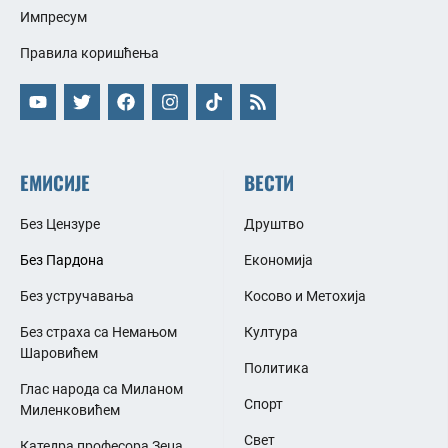
Импресум
Правила коришћења
ЕМИСИЈЕ
ВЕСТИ
Без Цензуре
Друштво
Без Пардона
Економија
Без устручавања
Косово и Метохија
Без страха са Немањом
Култура
Шаровићем
Политика
Глас народа са Миланом
Спорт
Миленковићем
Свет
Катедра професора Зеца