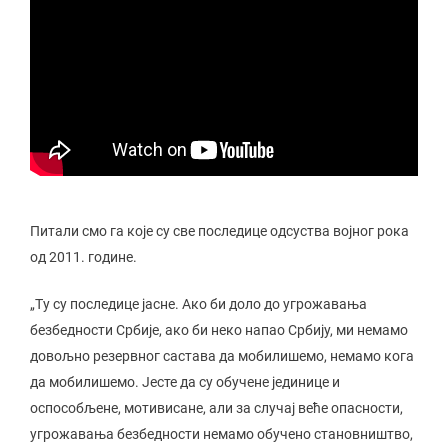
Питали смо га које су све последице одсуства војног рока
од 2011. године.
„Ту су последице јасне. Ако би доло до угрожавања
безбедности Србије, ако би неко напао Србију, ми немамо
довољно резервног састава да мобилишемо, немамо кога
да мобилишемо. Јесте да су обучене јединице и
оспособљене, мотивисане, али за случај веће опасности,
угрожавања безбедности немамо обучено становништво,