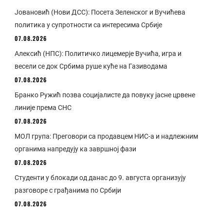
Јовановић (Нови ДСС): Посета Зеленског и Вучићева
политика у супротности са интересима Србије
07.08.2026
Алексић (НПС): Политичко лицемерје Вучића, игра и
весели се док Србима руше куће на Газиводама
07.08.2026
Бранко Ружић позва социјалисте да повуку јасне црвене
линије према СНС
07.08.2026
МОЛ група: Преговори са продавцем НИС-а и надлежним
органима напредују ка завршној фази
07.08.2026
Студенти у блокади од данас до 9. августа организују
разговоре с грађанима по Србији
07.08.2026