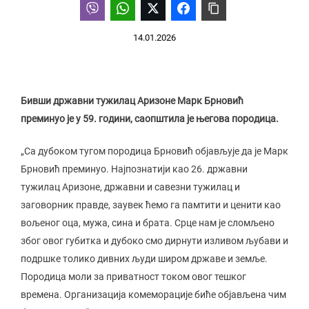
14.01.2026
Бивши државни тужилац Аризоне Марк Брновић
преминуо је у 59. години, саопштила је његова породица.
„Са дубоком тугом породица Брновић објављује да је Марк
Брновић преминуо. Најпознатији као 26. државни
тужилац Аризоне, државни и савезни тужилац и
заговорник правде, заувек ћемо га памтити и ценити као
вољеног оца, мужа, сина и брата. Срце нам је сломљено
због овог губитка и дубоко смо дирнути изливом љубави и
подршке толико дивних људи широм државе и земље.
Породица моли за приватност током овог тешког
времена. Организација комеморације биће објављена чим