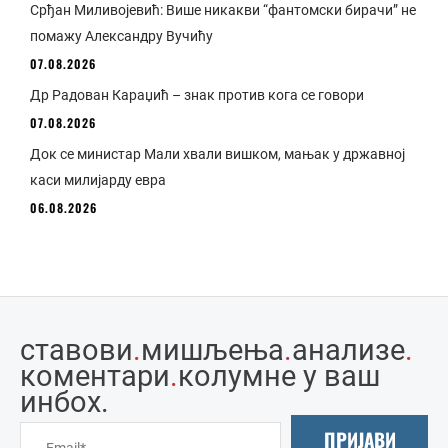
Срђан Миливојевић: Више никакви “фантомски бирачи” не
помажу Александру Вучићу
07.08.2026
Др Радован Караџић – знак против кога се говори
07.08.2026
Док се министар Мали хвали вишком, мањак у државној
каси милијарду евра
06.08.2026
ставови
.
мишљења
.
анализе
.
коментари
.
колумне у ваш
инбоx.
ПРИЈАВИ