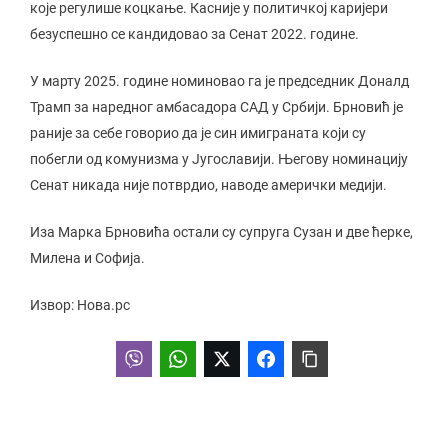
које регулише коцкање. Касније у политичкој каријери
безуспешно се кандидовао за Сенат 2022. године.
У марту 2025. године номиновао га је председник Доналд
Трамп за наредног амбасадора САД у Србији. Брновић је
раније за себе говорио да је син имиграната који су
побегли од комунизма у Југославији. Његову номинацију
Сенат никада није потврдио, наводе амерички медији.
Иза Марка Брновића остали су супруга Сузан и две ћерке,
Милена и Софија.
Извор: Нова.рс