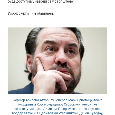
буде доступна“, наводи се у саопштењу.
Узрок смрти није објављен.
Формер Аризона Атторнеy Генерал Марк Брновицх лоокс
он.дуринг а Хоусе Јудициарy Субцоммиттее он тхе
Цонститутион анд Лимитед Говернмент он тхе соутхерн
бордер ат тхе У.С. Цапитол ин Wасхингтон, ДЦ он Туесдаy,