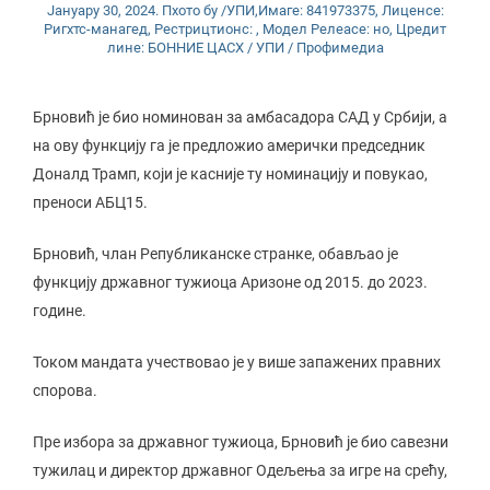
Јануарy 30, 2024. Пхото бy /УПИ,Имаге: 841973375, Лиценсе:
Ригхтс-манагед, Рестрицтионс: , Модел Релеасе: но, Цредит
лине: БОННИЕ ЦАСХ / УПИ / Профимедиа
Брновић је био номинован за амбасадора САД у Србији, а
на ову функцију га је предложио амерички председник
Доналд Трамп, који је касније ту номинацију и повукао,
преноси АБЦ15.
Брновић, члан Републиканске странке, обављао је
функцију државног тужиоца Аризоне од 2015. до 2023.
године.
Током мандата учествовао је у више запажених правних
спорова.
Пре избора за државног тужиоца, Брновић је био савезни
тужилац и директор државног Одељења за игре на срећу,