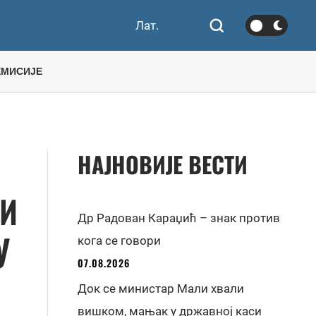
Лат.
ЕМИСИЈЕ
НАЈНОВИЈЕ ВЕСТИ
КИ
Др Радован Караџић – знак против
У
кога се говори
07.08.2026
Док се министар Мали хвали
вишком, мањак у државној каси