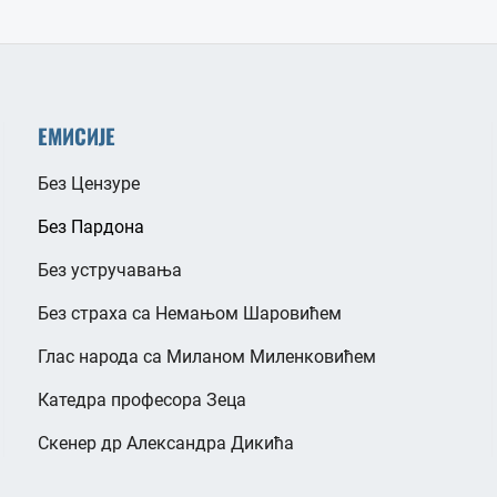
ЕМИСИЈЕ
Без Цензуре
Без Пардона
Без устручавања
Без страха са Немањом Шаровићем
Глас народа са Миланом Миленковићем
Катедра професора Зеца
Скенер др Александра Дикића