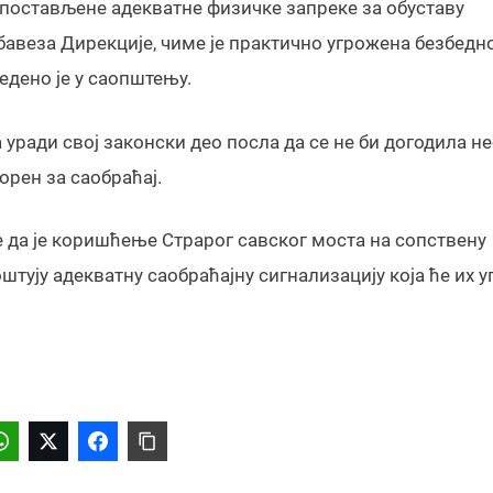
у постављене адекватне физичке запреке за обуставу
обавеза Дирекције, чиме је практично угрожена безбедн
едено је у саопштењу.
а уради свој законски део посла да се не би догодила н
орен за саобраћај.
е да је коришћење Страрог савског моста на сопствену
оштују адекватну саобраћајну сигнализацију која ће их у