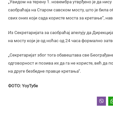
„Увидом на терену 1. новембра утврђено је да нис
саобраћаја на Старом савском мосту, што је била 
свих оних који сада користе моста за кретање“, нав
Из Секретаријата за саобраћај апелују да Дирекциј
на мосту који је од ноћас од 24 часа формално затв
„Секретаријат због тога обавештава све Београђан
одговорност и позива их да га не користе, већ да п
на друге безбедне правце кретања“.
ФОТО: YоуТубе