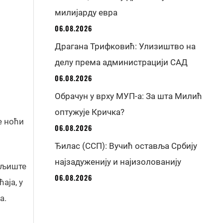
милијарду евра
06.08.2026
Драгана Трифковић: Улизиштво на
делу према администрацији САД
06.08.2026
Обрачун у врху МУП-а: За шта Милић
оптужује Кричка?
е ноћи
06.08.2026
Ђилас (ССП): Вучић оставља Србију
најзадуженију и најизолованију
емљиште
06.08.2026
аја, у
а.