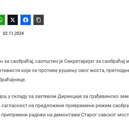
02.11.2024
 за саобраћај, саопштио је Секретаријат за саобраћај и
активисти који се противе рушењу овог моста, претходн
браћајнице.
обра, у складу за захтевом Дирекције за грађевинско з
о сагласност на предложени привремени режим саобраћ
ињу припремни радови на демонтажи Старог савског мост