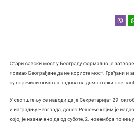
Стари савски мост у Београду формално је затворен
позвао Београђане да не користе мост. Грађани и 
су спречили почетак радова на демонтажи ове сао
У саопштењу се наводи да је Секретаријат 29. окт
и изградњу Београда, донео Решење којим је изда
којој је назначено да од суботе, 2. новембра поч