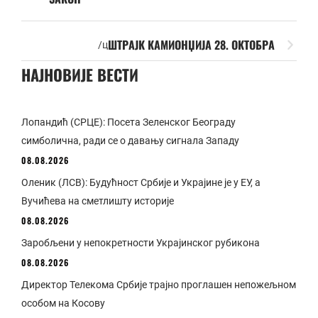
ШТРАЈК КАМИОНЏИЈА 28. ОКТОБРА
/ц
НАЈНОВИЈЕ ВЕСТИ
Лопандић (СРЦЕ): Посета Зеленског Београду
симболична, ради се о давању сигнала Западу
08.08.2026
Оленик (ЛСВ): Будућност Србије и Украјине је у ЕУ, а
Вучићева на сметлишту историје
08.08.2026
Заробљени у непокретности Украјинског рубикона
08.08.2026
Директор Телекома Србије трајно проглашен непожељном
особом на Косову