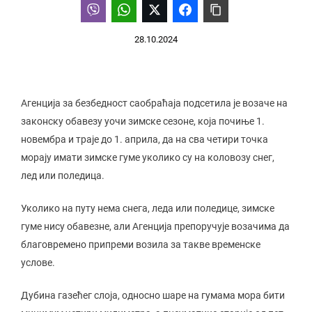
28.10.2024
Агенција за безбедност саобраћаја подсетила је возаче на
законску обавезу уочи зимске сезоне, која почиње 1.
новембра и траје до 1. априла, да на сва четири точка
морају имати зимске гуме уколико су на коловозу снег,
лед или поледица.
Уколико на путу нема снега, леда или поледице, зимске
гуме нису обавезне, али Агенција препоручује возачима да
благовремено припреми возила за такве временске
услове.
Дубина газећег слоја, односно шаре на гумама мора бити