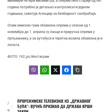
минимум четири милиметра, а пнеуматике старије од пет
година потребно је детаљно контролисати једном
годишње, саветује Агенција за безбедност саобраћаја.
Осим зимских гума обавезна опрема у сезони од 1.
новембра до 1. априла су ланци и приручна опрема у
пртљажнику, а за аутобусе и теретна возила обавезна је и
лопата.
ФОТО:
192_рс/Инстаграм
ПРОРЕЖИМСКЕ ТЕЛЕВИЗИЈЕ ИЗ „ДРЖАВНОГ
/
ЋУПА“: ВУЧИЋ ПРИЗНАО ДА ДРЖАВА КРШИ
ц
ЗАКОН