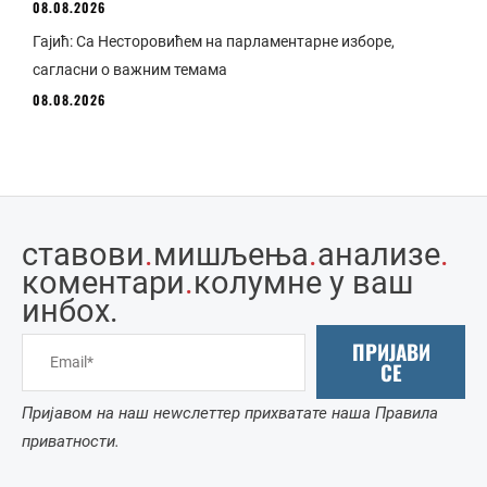
08.08.2026
Гајић: Са Несторовићем на парламентарне изборе,
сагласни о важним темама
08.08.2026
ставови
.
мишљења
.
анализе
.
коментари
.
колумне у ваш
инбоx.
ПРИЈАВИ
СЕ
Пријавом на наш неwслеттер прихватате наша Правила
приватности.