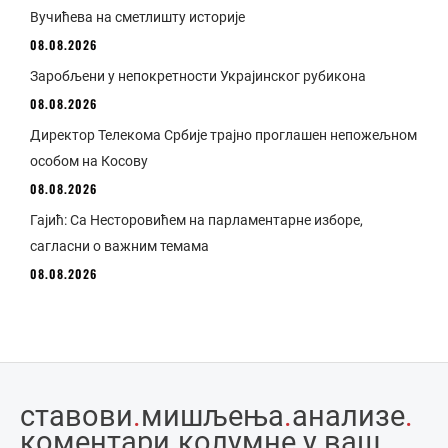
Вучићева на сметлишту историје
08.08.2026
Заробљени у непокретности Украјинског рубикона
08.08.2026
Директор Телекома Србије трајно проглашен непожељном
особом на Косову
08.08.2026
Гајић: Са Несторовићем на парламентарне изборе,
сагласни о важним темама
08.08.2026
ставови
.
мишљења
.
анализе
.
коментари
.
колумне у ваш