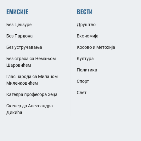
ЕМИСИЈЕ
ВЕСТИ
Без Цензуре
Друштво
Без Пардона
Економија
Без устручавања
Косово и Метохија
Без страха са Немањом
Култура
Шаровићем
Политика
Глас народа са Миланом
Спорт
Миленковићем
Свет
Катедра професора Зеца
Скенер др Александра
Дикића