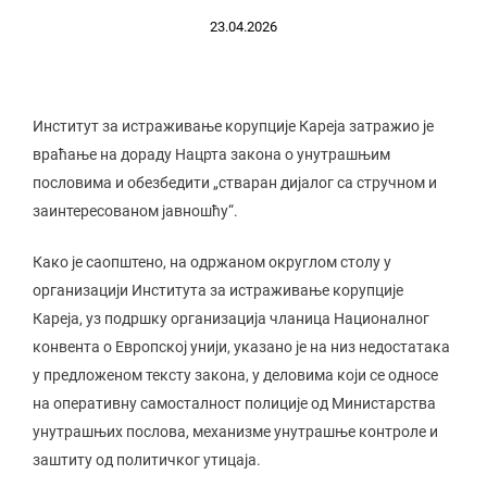
23.04.2026
Институт за истраживање корупције Кареја затражио је
враћање на дораду Нацрта закона о унутрашњим
пословима и обезбедити „стваран дијалог са стручном и
заинтересованом јавношћу“.
Како је саопштено, на одржаном округлом столу у
организацији Института за истраживање корупције
Кареја, уз подршку организација чланица Националног
конвента о Европској унији, указано је на низ недостатака
у предложеном тексту закона, у деловима који се односе
на оперативну самосталност полиције од Министарства
унутрашњих послова, механизме унутрашње контроле и
заштиту од политичког утицаја.