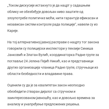
„Током дискусије истакнуто је да нацрт у садашњем
облику не обезбеђује довољан ниво заштите од
злоупотребе политичке моћи, нити гарантује ефикасан и
независан систем контроле рада полиције“, навели су из
Кареје.
На тој алтернативној јавној расправи о нацрту тог закона
говорили су полицијски инспектори у пензији Синиша
Јанковић и Златан Вулић, координаторка Радне групе за
поглавље 24 Јелена Пејић Никић, као и представници
других организација чланица Радне групе, стручњаци из
области безбедности и владавине права.
Оценили су да је за квалитетан закон неопходно
обезбедити стваран дијалог са стручном и
заинтересованом јавношћу, као и довољно времена за
анализу и унапређење предложених решења.