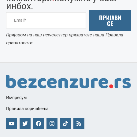
инбоx.
ПРИЈАВИ
СЕ
Пријавом на наш неwслеттер прихватате наша Правила
приватности.
Импресум
Правила коришћења