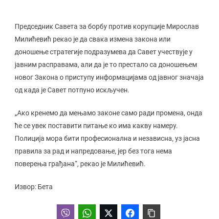
Председник Савета за борбу против корупције Мирослав
Милићевић рекао је да свака измена закона или
доношење стратегије подразумева да Савет учествује у
јавним расправама, али да је то престало са доношењем
новог Закона о приступу информацијама од јавног значаја
од када је Савет потпуно искључен.
„Ако кренемо да мењамо законе само ради промена, онда
ће се увек поставити питање ко има какву намеру.
Полиција мора бити професионална и независна, уз јасна
правила за рад и напредовање, јер без тога нема
поверења грађана“, рекао је Милићевић.
Извор: Бета