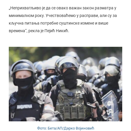
„Неприхватљиво је да се овако важан закон разматра у
минималном року. Учествоваћемо у расправи, али су за
кључна питања потребне суштинске измене и више
времена“, рекла је Пејић Никић.
Фото: Бета/АП/Дарко Војиновић