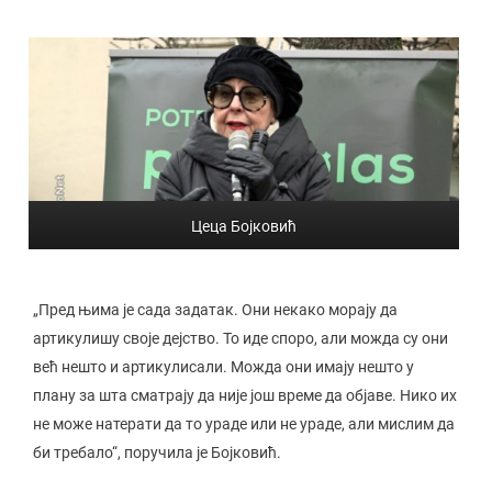
Цеца Бојковић
„Пред њима је сада задатак. Они некако морају да
артикулишу своје дејство. То иде споро, али можда су они
већ нешто и артикулисали. Можда они имају нешто у
плану за шта сматрају да није још време да објаве. Нико их
не може натерати да то ураде или не ураде, али мислим да
би требало“, поручила је Бојковић.