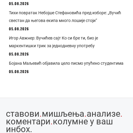
05.08.2026
Тихи повратак Небојше Стефановића пред изборе: „Вучић
свестан да његова екипа много лошије стоји“
05.08.2026
Игор Авжнер: Вучићев сајт Ко си бре ти, био је
маркентишки трик за једнодневну употребу
05.08.2026
Бојана Маљевић објавила цело писмо упућено студентима
05.08.2026
ставови
.
мишљења
.
анализе
.
коментари
.
колумне у ваш
инбоx.