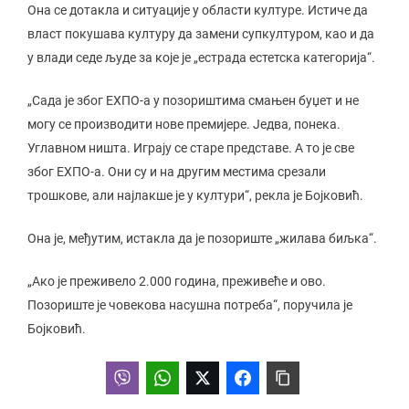
Она се дотакла и ситуације у области културе. Истиче да
власт покушава културу да замени супкултуром, као и да
у влади седе људе за које је „естрада естетска категорија“.
„Сада је због ЕXПО-а у позориштима смањен буџет и не
могу се производити нове премијере. Једва, понека.
Углавном ништа. Играју се старе представе. А то је све
због ЕXПО-а. Они су и на другим местима срезали
трошкове, али најлакше је у култури“, рекла је Бојковић.
Она је, међутим, истакла да је позориште „жилава биљка“.
„Ако је преживело 2.000 година, преживеће и ово.
Позориште је човекова насушна потреба“, поручила је
Бојковић.