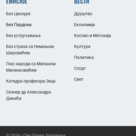
ЕМИСИЈЕ
ВЕСТИ
Без Цензуре
Друштво
Без Пардона
Економија
Без устручавања
Косово и Метохија
Без страха са Немањом
Култура
Шаровићем
Политика
Глас народа са Миланом
Спорт
Миленковићем
Свет
Катедра професора Зеца
Скенер др Александра
Дикића
© 2026 - Сва Права Задржана.