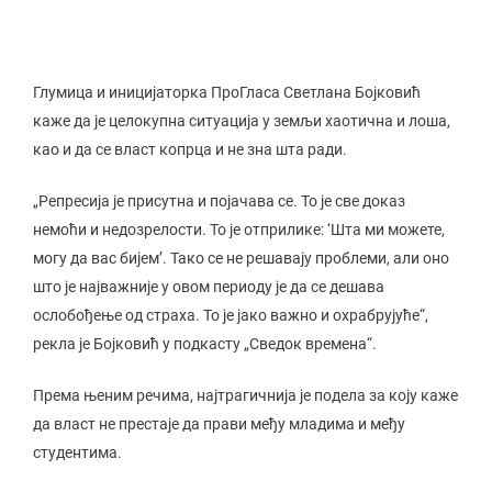
Глумица и иницијаторка ПроГласа Светлана Бојковић
каже да је целокупна ситуација у земљи хаотична и лоша,
као и да се власт копрца и не зна шта ради.
„Репресија је присутна и појачава се. То је све доказ
немоћи и недозрелости. То је отприлике: ‘Шта ми можете,
могу да вас бијем’. Тако се не решавају проблеми, али оно
што је најважније у овом периоду је да се дешава
ослобођење од страха. То је јако важно и охрабрујуће“,
рекла је Бојковић у подкасту „Сведок времена“.
Према њеним речима, најтрагичнија је подела за коју каже
да власт не престаје да прави међу младима и међу
студентима.