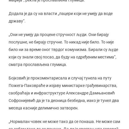
мафија“, рекла је прослављена глумица.
Додала је да су на власти „пацери који не умеју да воде
државу“.
„Они не умеју да процене стручност људи. Они бирају
послушне, не бирају стручне. То никад није било. То није
било ни за време оног тврдог комунизма. Бирали су људе
који су знали свој посао, да буду на одређеним местима“,
сматра прослављена глумица.
Бојковић је прокоментарисала и случај тунела на путу
Пожега-Паковраће и изјаву министарке грађевинарства,
саобраћаја и инфраструктуре Александре Дамњановић
Софронијевић да је та деоница безбедна, иако је тунел два
месеца касније делимично затворен.
„Нормалан човек не може тако да се понаша. Не може сам