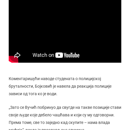
Коментаришући наводе студената о полицијској
бруталности, Бојковић је навела да реакција полиције
зависи од тога ко је води.
„Зато се Вучић побринуо да свугде на такве позиције стави
своје људе које дебело чашћава и који су му одговорни.
Према томе, све то заједно кад скупите – нама влада