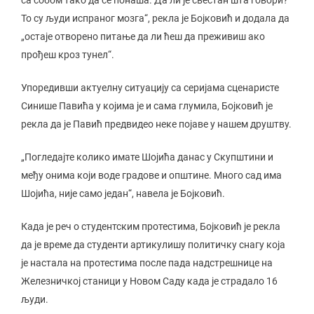
са собом тако да се понаша. Да ли је свестан шта говори?
То су људи испраног мозга“, рекла је Бојковић и додала да
„остаје отворено питање да ли ћеш да преживиш ако
прођеш кроз тунел“.
Упоредивши актуелну ситуацију са серијама сценаристе
Синише Павића у којима је и сама глумила, Бојковић је
рекла да је Павић предвидео неке појаве у нашем друштву.
„Погледајте колико имате Шојића данас у Скупштини и
међу онима који воде градове и општине. Много сад има
Шојића, није само један“, навела је Бојковић.
Када је реч о студентским протестима, Бојковић је рекла
да је време да студенти артикулишу политичку снагу која
је настала на протестима после пада надстрешнице на
Железничкој станици у Новом Саду када је страдало 16
људи.