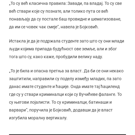
„То су већ класична правила: Завади, па владај. То су све
већ ствари које су познате, али толико пута се већ
понављају да су постале баш провидне и шематизоване,
да им се човек чак смеје“, навела је Бојковић.
Истакла је да је подржала студенте зато што су они млади
људи којима припада будућност ове земље, али и због
тога што су, како каже, пробудили велику наду.
„То је била и опасна претња за власт. Да би се они некако
заштитили, направили су поделу између младих, па зато
данас имате студенте и ћације. Онда имате тај ћациленд
где су у ствари криминалци који су Вучићеве фаланге. То
су његови лојалисти. То су криминалци, батинаши и
варвари“, поручила је Бојковић, додавши да је власт
изгубила моралну вертикалу.