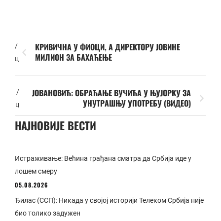
КРИВИЧНА У ФИОЦИ, А ДИРЕКТОРУ ЈОВИНЕ
/
МИЛИОН ЗА БАХАЋЕЊЕ
ц
ЈОВАНОВИЋ: ОБРАЋАЊЕ ВУЧИЋА У ЊУЈОРКУ ЗА
/
УНУТРАШЊУ УПОТРЕБУ (ВИДЕО)
ц
НАЈНОВИЈЕ ВЕСТИ
Истраживање: Већина грађана сматра да Србија иде у
лошем смеру
05.08.2026
Ђилас (ССП): Никада у својој историји Телеком Србија није
био толико задужен