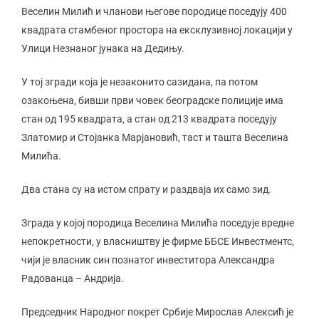
Веселин Милић и чланови његове породице поседују 400
квадрата стамбеног простора на ексклузивној локацији у
Улици Незнаног јунака на Дедињу.
У тој згради која је незаконито сазидана, па потом
озакоњена, бивши први човек београдске полиције има
стан од 195 квадрата, а стан од 213 квадрата поседују
Златомир и Стојанка Марјановић, таст и ташта Веселина
Милића.
Два стана су на истом спрату и раздваја их само зид.
Зграда у којој породица Веселина Милића поседује вредне
непокретности, у власништву је фирме ББСЕ Инвестментс,
чији је власник син познатог инвеститора Александра
Радованца – Андрија.
Председник Народног покрет Србије Мирослав Алексић је