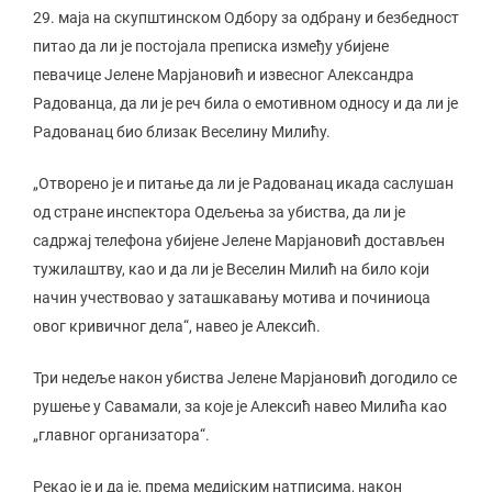
29. маја на скупштинском Одбору за одбрану и безбедност
питао да ли је постојала преписка између убијене
певачице Јелене Марјановић и извесног Александра
Радованца, да ли је реч била о емотивном односу и да ли је
Радованац био близак Веселину Милићу.
„Отворено је и питање да ли је Радованац икада саслушан
од стране инспектора Одељења за убиства, да ли је
садржај телефона убијене Јелене Марјановић достављен
тужилаштву, као и да ли је Веселин Милић на било који
начин учествовао у заташкавању мотива и починиоца
овог кривичног дела“, навео је Алексић.
Три недеље након убиства Јелене Марјановић догодило се
рушење у Савамали, за које је Алексић навео Милића као
„главног организатора“.
Рекао је и да је, према медијским натписима, након