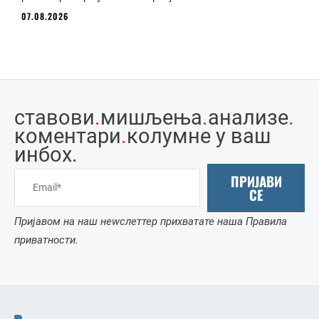
07.08.2026
ставови
.
мишљења
.
анализе
.
коментари
.
колумне у ваш
инбоx.
ПРИЈАВИ
СЕ
Пријавом на наш неwслеттер прихватате наша Правила
приватности.