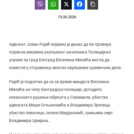
15.06.2026
Адвокат Јован Рајић изјавио је данас да би провера
порекла имовине ухапшеног начелника Полицијске
управе за град Београд Веселина Милића могла да
помогне у откривању многих нерешених кривичних дела.
Рајић је подсетио да се за време мандата Веселина
Милића на челу београдске полиције, догодило
незаконито рушење објеката у Савамали, убиства
адвоката Мише Огњановића и Владимира Зрелеца,
убиство певачице Јелене Марјановић, сумњива смрт
Владимира Цвијана…