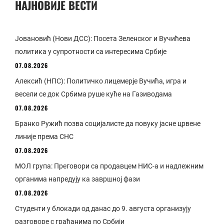
НАЈНОВИЈЕ ВЕСТИ
Јовановић (Нови ДСС): Посета Зеленског и Вучићева
политика у супротности са интересима Србије
07.08.2026
Алексић (НПС): Политичко лицемерје Вучића, игра и
весели се док Србима руше куће на Газиводама
07.08.2026
Бранко Ружић позва социјалисте да повуку јасне црвене
линије према СНС
07.08.2026
МОЛ група: Преговори са продавцем НИС-а и надлежним
органима напредују ка завршној фази
07.08.2026
Студенти у блокади од данас до 9. августа организују
разговоре с грађанима по Србији