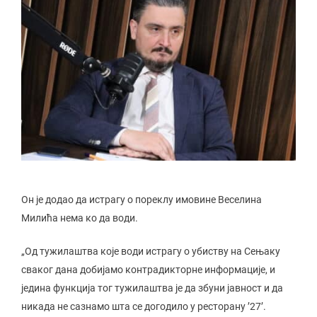
Он је додао да истрагу о пореклу имовине Веселина
Милића нема ко да води.
„Од тужилаштва које води истрагу о убиству на Сењаку
сваког дана добијамо контрадикторне информације, и
једина функција тог тужилаштва је да збуни јавност и да
никада не сазнамо шта се догодило у ресторану ’27’.