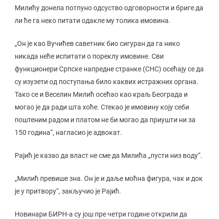
Милићу донела потпуно одсуство одговорности и бриге да
ли ће га неко питати одакле му толика имовина.
„Он је као Вучићев саветник био сигуран да га нико
никада неће испитати о пореклу имовине. Сви
функционери Српске напредне странке (СНС) осећају се да
су изузети од поступања било каквих истражних органа.
Тако се и Веселин Милић осећао као краљ Београда и
могао је да ради шта хоће. Стекао је имовину коју себи
поштеним радом и платом не би могао да приушти ни за
150 година“, нагласио је адвокат.
Рајић је казао да власт не сме да Милића „пусти низ воду“.
„Милић превише зна. Он је и даље моћна фигура, чак и док
је у притвору“, закључио је Рајић.
Новинари БИРН-а су још пре четри године открили да