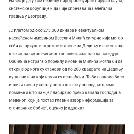
Навео је да у том периоду није процесуиран ниједан случај
системске корупције и да није спречавана нелегална
градња у Београду.
„С платом од око 275.000 динара и евентуалном
наслеђеном имовином Веселин Милић сигурно није могао
себи да приушти огромне станове на Дедињу и све остало
што се, накокон његовог хапшења, сазнало да поседује.
Озбиљна истрага о пореклу имовине Милића могла би да
открије од кога су станови од по 200 квадрата на Дедињу
купљени и на који начин су исплаћени. То би свакако било
индикативно у светлу овога што се у последње време
помиње и што нам је пласирано преко канала господина
Меденог, који је постао главни извор информација за
становнике Србије“, оценио је адвокат.