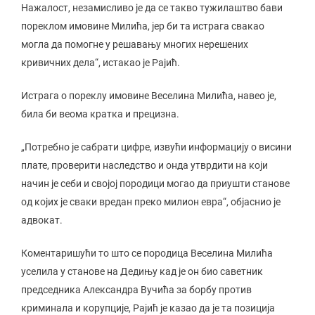
Нажалост, незамисливо је да се такво тужилаштво бави
пореклом имовине Милића, јер би та истрага свакао
могла да помогне у решавању многих нерешених
кривичних дела“, истакао је Рајић.
Истрага о пореклу имовине Веселина Милића, навео је,
била би веома кратка и прецизна.
„Потребно је сабрати цифре, извући информацију о висини
плате, проверити наследство и онда утврдити на који
начин је себи и својој породици могао да приушти станове
од којих је сваки вредан преко милион евра“, објаснио је
адвокат.
Коментаришући то што се породица Веселина Милића
уселила у станове на Дедињу кад је он био саветник
председника Александра Вучића за борбу против
криминала и корупције, Рајић је казао да је та позиција