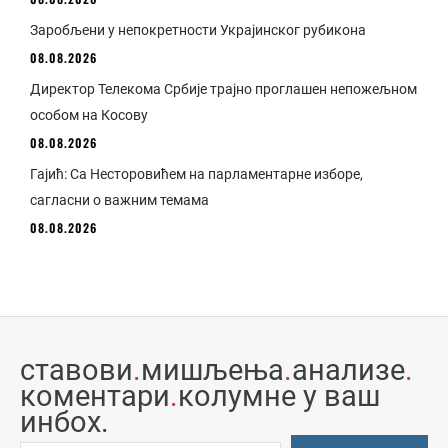
Заробљени у непокретности Украјинског рубикона
08.08.2026
Директор Телекома Србије трајно проглашен непожељном
особом на Косову
08.08.2026
Гајић: Са Несторовићем на парламентарне изборе,
сагласни о важним темама
08.08.2026
ставови
.
мишљења
.
анализе
.
коментари
.
колумне у ваш
инбоx.