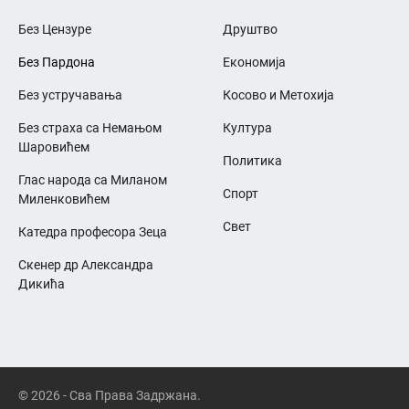
Без Цензуре
Друштво
Без Пардона
Економија
Без устручавања
Косово и Метохија
Без страха са Немањом
Култура
Шаровићем
Политика
Глас народа са Миланом
Спорт
Миленковићем
Свет
Катедра професора Зеца
Скенер др Александра
Дикића
© 2026 - Сва Права Задржана.