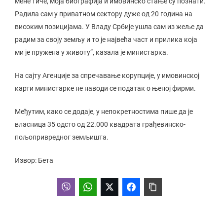
мене тиче, моја биографија и имовинско стање су познати.
Радила сам у приватном сектору дуже од 20 година на
високим позицијама. У Владу Србије ушла сам из жеље да
радим за своју земљу и то је највећа част и прилика која
ми је пружена у животу“, казала је министарка.
На сајту Агенције за спречавање корупције, у имовинској
карти министарке не наводи се податак о њеној фирми.
Међутим, како се додаје, у непокретностима пише да је
власница 35 одсто од 22.000 квадрата грађевинско-
пољопривредног земљишта.
Извор: Бета