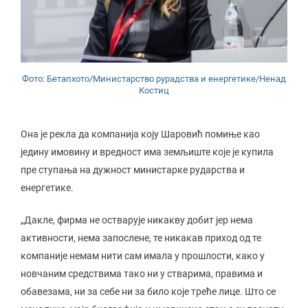
Фото: Бетапхото/Министарство рурадства и енергетике/Ненад
Костиц
Она је рекла да компанија коју Шаровић помиње као
једину имовину и вредност има земљиште које је купила
пре ступања на дужност министарке рударства и
енергетике.
„Дакле, фирма не остварује никакву добит јер нема
активности, нема запослене, те никакав приход од те
компаније немам нити сам имала у прошлости, како у
новчаним средствима тако ни у стварима, правима и
обавезама, ни за себе ни за било које треће лице. Што се