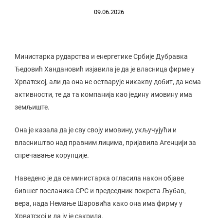
09.06.2026
Министарка рударства и енергетике Србије Дубравка
Ђедовић Хандановић изјавила је да је власница фирме у
Хрватској, али да она не остварује никакву добит, да нема
активности, те да та компанија као једину имовину има
земљиште.
Она је казала да је сву своју имовину, укључујући и
власништво над правним лицима, пријавила Агенцији за
спречавање корупције.
Наведено је да се министарка огласила након објаве
бившег посланика СРС и председник покрета Љубав,
вера, нада Немање Шаровића како она има фирму у
Хрватској и да ју је сакрила.