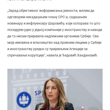
„Зарад објективног информисања јавности, желим да
одговорим некадашњем члану СРС-а, садашњем
новинару и инфлуенсеру Шаровићу, који оспорава то што
поседујем удео у једној компанији у иностранству и наводи
да то нисам пријавила надлежним органима Србије. Сва
моја имовина и власништво над правним лицима у Србији
и иностранству уредно су пријављени Агенцији за
спречавање корупције“, навела је Ђедовић Хандановић.