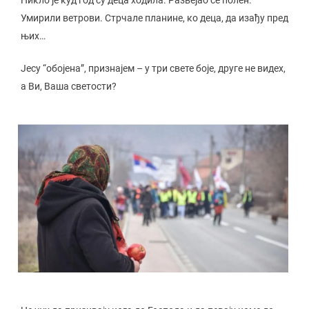
Умирили ветрови. Стрчале планине, ко деца, да изађу пред
њих…
Јесу “обојена”, признајем – у три свете боје, друге не видех,
а Ви, Ваша светости?