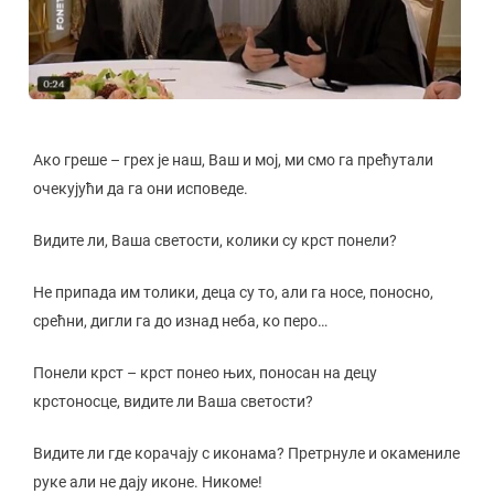
Ако греше – грех је наш, Ваш и мој, ми смо га прећутали
очекујући да га они исповеде.
Видите ли, Ваша светости, колики су крст понели?
Не припада им толики, деца су то, али га носе, поносно,
срећни, дигли га до изнад неба, ко перо…
Понели крст – крст понео њих, поносан на децу
крстоносце, видите ли Ваша светости?
Видите ли где корачају с иконама? Претрнуле и окамениле
руке али не дају иконе. Никоме!