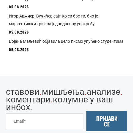
05.08.2026
Игор Авжнер: Вучићев сајт Ко си бре ти, био је
маркентишки трик за једнодневну употребу
05.08.2026
Бојана Маљевић објавила цело писмо упућено студентима
05.08.2026
ставови
.
мишљења
.
анализе
.
коментари
.
колумне у ваш
инбоx.
ПРИЈАВИ
СЕ