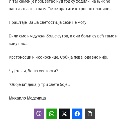
И тај камен је процветао куд год су ходили, на њих ће
пасти ко лат, а нама ће се вратити ко ропац планине…
Праштаје, Ваша светости, ја себи не могу!
Били смо им дужни боље сутра, а они бољи су већ тамо и
зову нас…
Крстоносци и иконоснице. Србија пева, одавно није.
Чујете ли, Ваша светости?
“Обојена” деца, у три свете боје…
Михаило Меденица