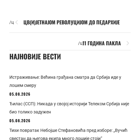
ЦВ(И)ЈЕТНАЈОМ РЕВОЛУЦИЈОМ ДО ПЕДАРХИЈЕ
/ц
11 ГОДИНА ПАКЛА
/ц
НАЈНОВИЈЕ ВЕСТИ
Истраживање: Већина грађана сматра да Србија иде у
лошем смеру
05.08.2026
Ђилас (ССП): Никада у својој историји Телеком Србија није
био толико задужен
05.08.2026
Тихи повратак Небојше Стефановића пред изборе: „Вучић
свестан да његова екипа много лошије стоји“