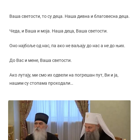
Ваша светости, то су деца. Наша дивна и благовесна деца.
Чеда, и Ваша и моја. Наша деца, Ваша светости.
Оно најбоље од нас, па ако не ваљају до нас а не до њих.
До Вас и мене, Ваша светости.
Ако лутају, ми смо их одвели на погрешан пут, Ви и ја,
нашим су стопама проходали…