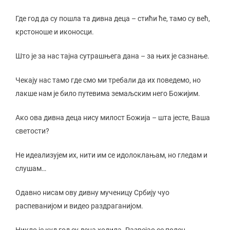
Где год да су пошла та дивна деца – стићи ће, тамо су већ,
крстоноше и иконосци.
Што је за нас тајна сутрашњега дана – за њих је сазнање.
Чекају нас тамо где смо ми требали да их поведемо, но
лакше нам је било путевима земаљским него Божијим.
Ако ова дивна деца нису милост Божија – шта јесте, Ваша
светости?
Не идеализујем их, нити им се идолоклањам, но гледам и
слушам…
Одавно нисам ову дивну мученицу Србију чуо
распеванијом и видео раздраганијом.
Никло је куд год су деца ходила. Развејао се полен.