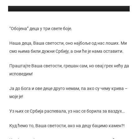
Михаило Меденица
“Обојена” деца у три свете боје.
Наша деца, Ваша светости, оно најбоље од нас лоших. Ми
смо њима били дужни Србију, а они ће је нама оставити.
Праштајте Ваша светости, грешан сам, но овај грех нећу да
исповедим!
Ја до Бога и ове деце друго немам, па ако су чему крива –
моје је!
Уз њих се Србија распевала, уз нас се борила за ваздух…
Куд ћемо то, Ваша светости, ако на децу бацимо камен?!