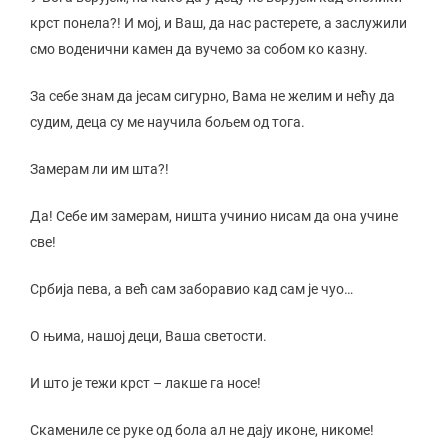
крст понела?! И мој, и Ваш, да нас растерете, а заслужили
смо воденични камен да вучемо за собом ко казну.
За себе знам да јесам сигурно, Вама не желим и нећу да
судим, деца су ме научила бољем од тога.
Замерам ли им шта?!
Да! Себе им замерам, ништа учинио нисам да она учине
све!
Србија пева, а већ сам заборавио кад сам је чуо…
О њима, нашој деци, Ваша светости.
И што је тежи крст – лакше га носе!
Скамениле се руке од бола ал не дају иконе, никоме!