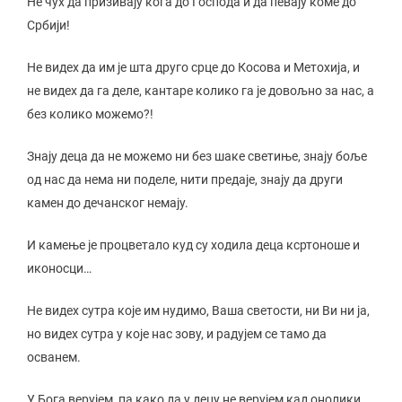
Не чух да призивају кога до Господа и да певају коме до
Србији!
Не видех да им је шта друго срце до Косова и Метохија, и
не видех да га деле, кантаре колико га је довољно за нас, а
без колико можемо?!
Знају деца да не можемо ни без шаке светиње, знају боље
од нас да нема ни поделе, нити предаје, знају да други
камен до дечанског немају.
И камење је процветало куд су ходила деца ксртоноше и
иконосци…
Не видех сутра које им нудимо, Ваша светости, ни Ви ни ја,
но видех сутра у које нас зову, и радујем се тамо да
осванем.
У Бога верујем, па како да у децу не верујем кад онолики