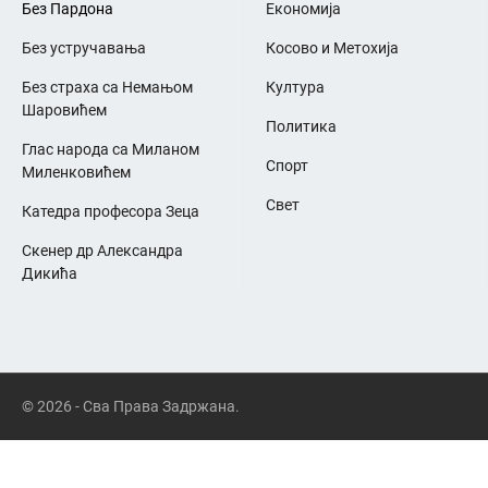
Без Пардона
Економија
Без устручавања
Косово и Метохија
Без страха са Немањом
Култура
Шаровићем
Политика
Глас народа са Миланом
Спорт
Миленковићем
Свет
Катедра професора Зеца
Скенер др Александра
Дикића
© 2026 - Сва Права Задржана.