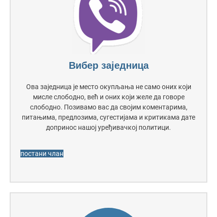
Вибер заједница
Ова заједница је место окупљања не само оних који
мисле слободно, већ и оних који желе да говоре
слободно. Позивамо вас да својим коментарима,
питањима, предлозима, сугестијама и критикама дате
допринос нашој уређивачкој политици.
постани члан