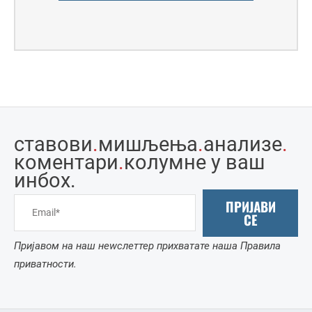
ставови
.
мишљења
.
анализе
.
коментари
.
колумне у ваш
инбоx.
ПРИЈАВИ
СЕ
Пријавом на наш неwслеттер прихватате наша Правила
приватности.