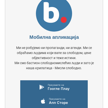
Мобилна апликација
Ми не робујемо ни пропаганди, ни агенди. Ми се
обраћамо људима који вапе за слободом, цене
објективност и теже истини.
Ми смо бастион слободномислећих људи и зато је
наша крилатица - Мисли слободно.
Преузмите на
Гоогле Плаy
Преузмите на
Апп Сторе