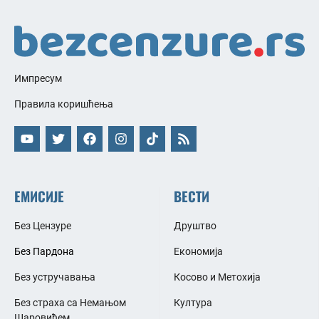
Импресум
Правила коришћења
ЕМИСИЈЕ
ВЕСТИ
Без Цензуре
Друштво
Без Пардона
Економија
Без устручавања
Косово и Метохија
Без страха са Немањом
Култура
Шаровићем