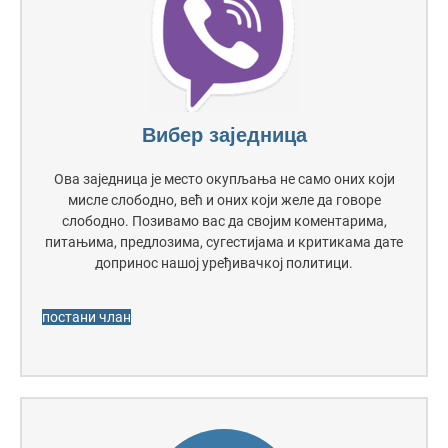
Вибер заједница
Ова заједница је место окупљања не само оних који
мисле слободно, већ и оних који желе да говоре
слободно. Позивамо вас да својим коментарима,
питањима, предлозима, сугестијама и критикама дате
допринос нашој уређивачкој политици.
постани члан