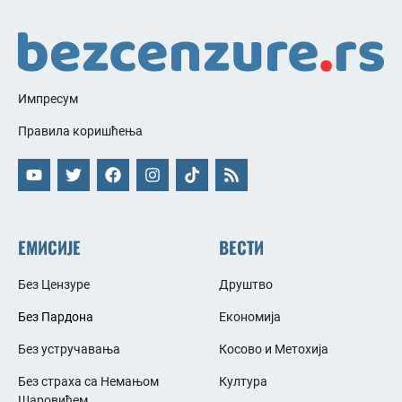
Импресум
Правила коришћења
ЕМИСИЈЕ
ВЕСТИ
Без Цензуре
Друштво
Без Пардона
Економија
Без устручавања
Косово и Метохија
Без страха са Немањом
Култура
Шаровићем