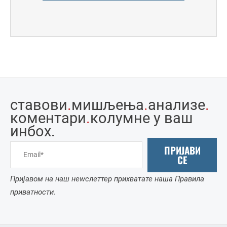
ставови
.
мишљења
.
анализе
.
коментари
.
колумне у ваш
инбоx.
ПРИЈАВИ
СЕ
Пријавом на наш неwслеттер прихватате наша Правила
приватности.