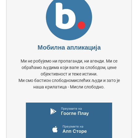
Мобилна апликација
Ми не робујемо ни пропаганди, ни агенди. Ми се
обраћамо људима који вапе за слободом, цене
објективност и теже истини.
Ми смо бастион слободномислећих људи и зато је
наша крилатица - Мисли слободно.
Преузмите на
Гоогле Плаy
Преузмите на
Апп Сторе