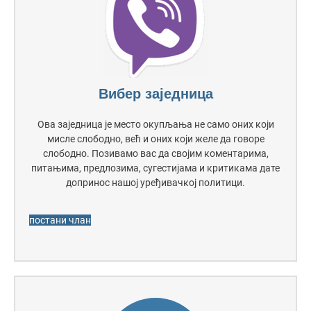
Вибер заједница
Ова заједница је место окупљања не само оних који
мисле слободно, већ и оних који желе да говоре
слободно. Позивамо вас да својим коментарима,
питањима, предлозима, сугестијама и критикама дате
допринос нашој уређивачкој политици.
постани члан