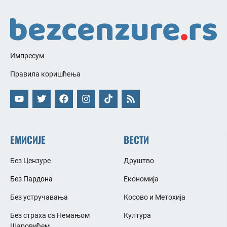
Импресум
Правила коришћења
ЕМИСИЈЕ
ВЕСТИ
Без Цензуре
Друштво
Без Пардона
Економија
Без устручавања
Косово и Метохија
Без страха са Немањом
Култура
Шаровићем