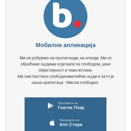
Мобилна апликација
Ми не робујемо ни пропаганди, ни агенди. Ми се
обраћамо људима који вапе за слободом, цене
објективност и теже истини.
Ми смо бастион слободномислећих људи и зато је
наша крилатица - Мисли слободно.
Преузмите на
Гоогле Плаy
Преузмите на
Апп Сторе