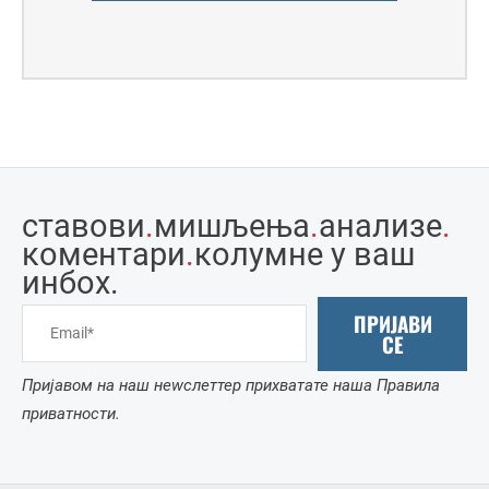
ставови
.
мишљења
.
анализе
.
коментари
.
колумне у ваш
инбоx.
ПРИЈАВИ
СЕ
Пријавом на наш неwслеттер прихватате наша Правила
приватности.