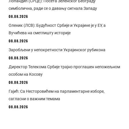
Лопандић (СРЦЕ): Посета Зеленског Београду
симболична, ради се о давању сигнала Западу
08.08.2026
Оленик (ЛСВ): Будућност Србије и Украјине је у ЕУ, а
Вучићева на сметлишту историје
08.08.2026
Заробљени у непокретности Украјинског рубикона
08.08.2026
Директор Телекома Србије трајно проглашен непожељном
особом на Косову
08.08.2026
Гајић: Са Несторовићем на парламентарне изборе,
сагласни о важним темама
08.08.2026