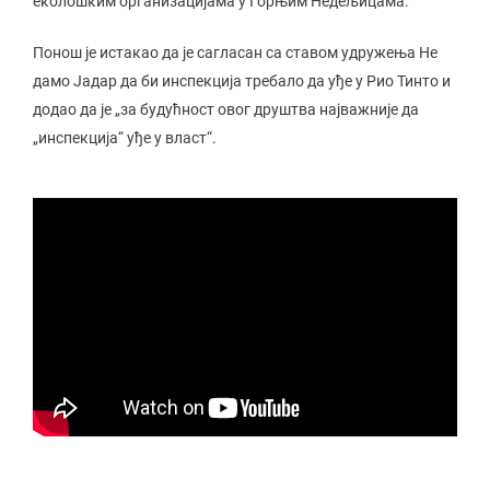
еколошким организацијама у Горњим Недељицама.
Понош је истакао да је сагласан са ставом удружења Не
дамо Јадар да би инспекција требало да уђе у Рио Тинто и
додао да је „за будућност овог друштва најважније да
„инспекција“ уђе у власт“.