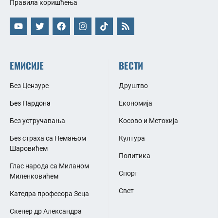
Правила коришћења
ЕМИСИЈЕ
ВЕСТИ
Без Цензуре
Друштво
Без Пардона
Економија
Без устручавања
Косово и Метохија
Без страха са Немањом
Култура
Шаровићем
Политика
Глас народа са Миланом
Спорт
Миленковићем
Свет
Катедра професора Зеца
Скенер др Александра