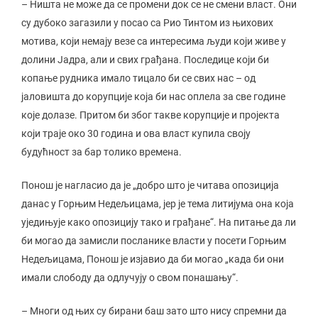
– Ништа не може да се промени док се не смени власт. Они
су дубоко загазили у посао са Рио Тинтом из њихових
мотива, који немају везе са интересима људи који живе у
долини Јадра, али и свих грађана. Последице који би
копање рудника имало тицало би се свих нас – од
јаловишта до корупције која би нас оплела за све године
које долазе. Притом би због такве корупције и пројекта
који траје око 30 година и ова власт купила своју
будућност за бар толико времена.
Понош је нагласио да је „добро што је читава опозиција
данас у Горњим Недељицама, јер је тема литијума она која
уједињује како опозицију тако и грађане“. На питање да ли
би могао да замисли посланике власти у посети Горњим
Недељицама, Понош је изјавио да би могао „када би они
имали слободу да одлучују о свом понашању“.
– Многи од њих су бирани баш зато што нису спремни да