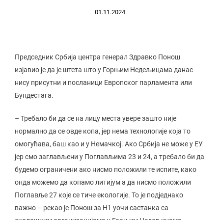
01.11.2024
Председник Србија центра генерал Здравко Понош
изјавио је да је штета што у Горњим Недељицама данас
нису присутни и посланици Европског парламента или
Бундестага.
– Требало би да се на лицу места увере зашто није
нормално да се овде копа, јер нема технологије која то
омогућава, баш као и у Немачкој. Ако Србија не може у ЕУ
јер смо заглављени у Поглављима 23 и 24, а требало би да
будемо ограничени ако нисмо положили те испите, како
онда можемо да копамо литијум а да нисмо положили
Поглавље 27 које се тиче екологије. То је подједнако
важно – рекао је Понош за Н1 уочи састанка са