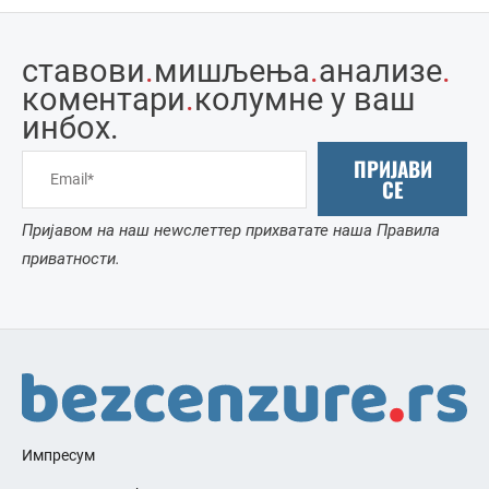
ставови
.
мишљења
.
анализе
.
коментари
.
колумне у ваш
инбоx.
ПРИЈАВИ
СЕ
Пријавом на наш неwслеттер прихватате наша Правила
приватности.
Импресум