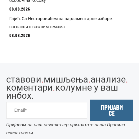
особом на Косову
08.08.2026
Гајић: Са Несторовићем на парламентарне изборе,
сагласни о важним темама
08.08.2026
ставови
.
мишљења
.
анализе
.
коментари
.
колумне у ваш
инбоx.
ПРИЈАВИ
СЕ
Пријавом на наш неwслеттер прихватате наша Правила
приватности.