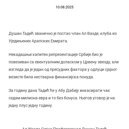
10.08.2025
Душан Тадић званично је постао члан Ал Вахде, клуба из
Уједињених Арапских Емирата.
Некадашњи капитен репрезентације Србије био је
повезиван са евентуалним доласком у Црвену звезду, али
изгледа да је један од пресудних фактора у одлуци сјајног
везисте била нестварна финансијска понуда.
За годину дана Тадић ће у Абу Дабију инкасирати чак
седам милиона евра и то без бонуса. Његов уговор је на
једну плус једну годину.