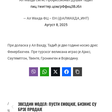
Ал Wахда Сигнс Профессионал Душан Тадић
пиц.тwиттер.цом/рФфнц3ВЈбл
— Ал Wахда ФЦ – ЕН (@АЛWАХДА_ИНТ)
Аугуст 8, 2025
Пре доласка у Ал Вахду, Тадић је две године носио дрес
Фенербахчеа. Пре турског великана играо је Ајакс,
Саутемптон, Твенте, Гронинген и Војводину.
ЗВЕЗДИН МОДЕЛ: ПУСТИ ЕМОЦИЈЕ, БИЗНИС СУ
/
БРЗЕ ПРОДАЈЕ
ц