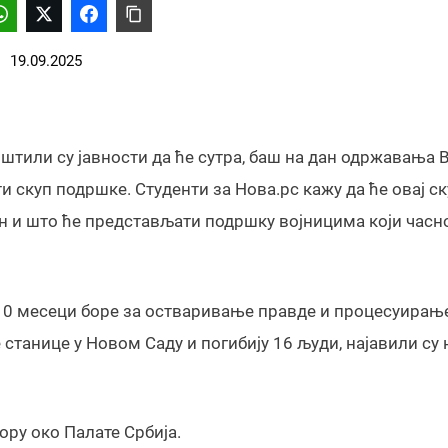
19.09.2025
штили су јавности да ће сутра, баш на дан одржавања 
и скуп подршке. Студенти за Нова.рс кажу да ће овај ск
ан и што ће представљати подршку војницима који часн
е 10 месеци боре за остваривање правде и процесуирањ
танице у Новом Саду и погибију 16 људи, најавили су
ору око Палате Србија.