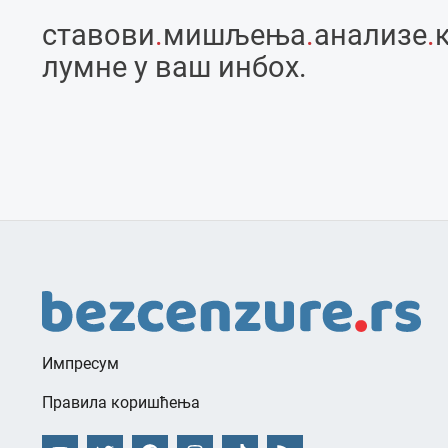
ставови
.
мишљења
.
анализе
.
лумне у ваш инбоx.
Импресум
Правила коришћења