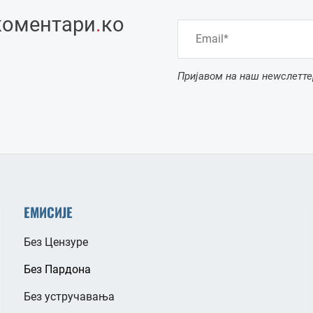
коментари
.
ко
Пријавом на наш неwслетте
ЕМИСИЈЕ
Без Цензуре
Без Пардона
Без устручавања