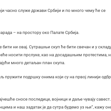
оји часно служе држави Србији и по много чему ће се
арада – на простору око Палате Србија.
е бити ни овај. Сутрашњи скуп ће бити свечан и у склад
еће носити прслуке, као на досадашњим протестима, н
ајући много детаљан план скупа.
циљ пружити подршку онима који су на првој линији одб
јчешће сносе последице, војници и даље чувају савест.
нцима и наш задатак је да сутра будемо уз њи“, кажу он