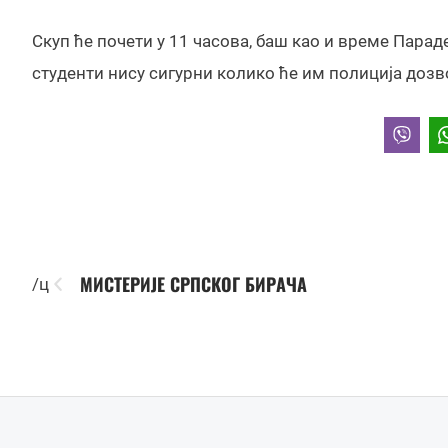
Скуп ће почети у 11 часова, баш као и време Параде
студенти нису сигурни колико ће им полиција дозв
МИСТЕРИЈЕ СРПСКОГ БИРАЧА
/ц