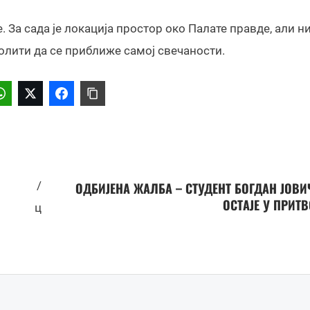
. За сада је локација простор око Палате правде, али н
олити да се приближе самој свечаности.
/
ОДБИЈЕНА ЖАЛБА – СТУДЕНТ БОГДАН ЈОВ
ОСТАЈЕ У ПРИТ
ц