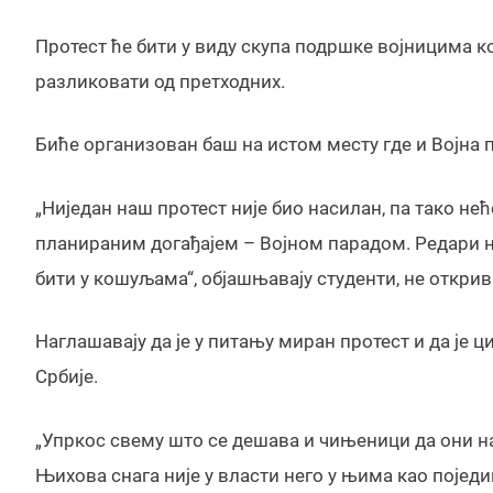
Протест ће бити у виду скупа подршке војницима к
разликовати од претходних.
Биће организован баш на истом месту где и Војна п
„Ниједан наш протест није био насилан, па тако нећ
планираним догађајем – Војном парадом. Редари н
бити у кошуљама“, објашњавају студенти, не открив
Наглашавају да је у питању миран протест и да је 
Србије.
„Упркос свему што се дешава и чињеници да они на
Њихова снага није у власти него у њима као поједи