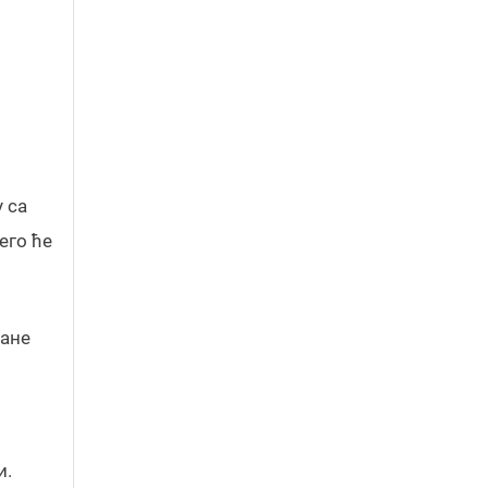
у са
его ће
ране
и.