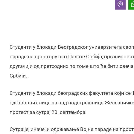
Студенти у блокади Београдског универзитета саоп
параде на простору око Палате Србија, организоват
другачији од претходних по томе што ће бити свеч
Србији.
Студенти у блокади београдских факултета који с
одговорних лица за пад надстрешнице Железничке с
протест за сутра, 20. септембра.
Сутра је, иначе, и одржавање Војне параде на прост