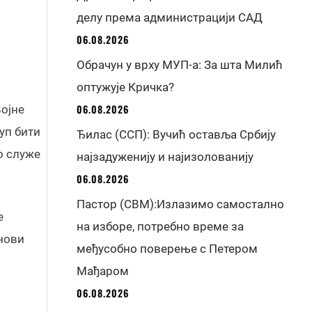
делу према администрацији САД
06.08.2026
Обрачун у врху МУП-а: За шта Милић
оптужује Кричка?
06.08.2026
Војне
уп бити
Ђилас (ССП): Вучић оставља Србију
о служе
најзадуженију и најизолованију
06.08.2026
Пастор (СВМ):Излазимо самостално
е
на изборе, потребно време за
 нови
међусобно поверење с Петером
Мађаром
06.08.2026