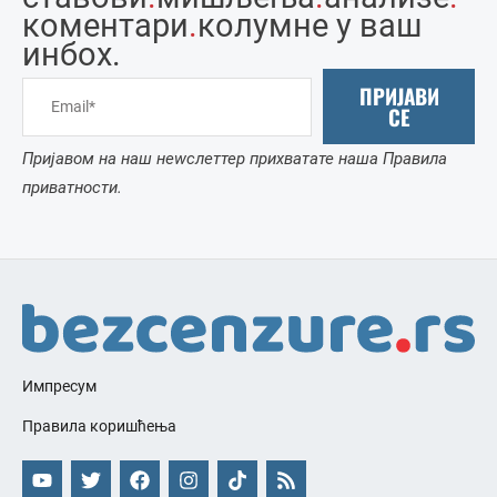
коментари
.
колумне у ваш
инбоx.
ПРИЈАВИ
СЕ
Пријавом на наш неwслеттер прихватате наша Правила
приватности.
Импресум
Правила коришћења