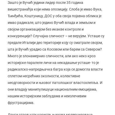
Зашто је Вучић једини лидер после 35 година
вишестранаћја који нема опозицију. Слоба је имао Вука,
Ђинђића, Коштуницу, ДОС у оба своја појавна облика је
имао радикале, што једино Вучић влада и земљом и
својом организацијом без икакве контроле и
конкуренције? Случајна сличност – не верујем. Усташе су
предале Италији део територије коју су сматрале својом,
шта је Вучић урадио са Косовом или барем са Севером?
Много је злонамерних сличности, али ако неко кроз
историјске паралеле личи на некадашње усташе- то је
радикалско-напредњачка багра која се домогла власти
сплетом несрећних околности, колективне
неодговорности и њховог патолошког властохлепља. И
они владају манипулишуци националним емоцијама,
нашим историјским заблудама и неизлечивим
фрустрацијама.
Други отров који користе, њихова модернизована