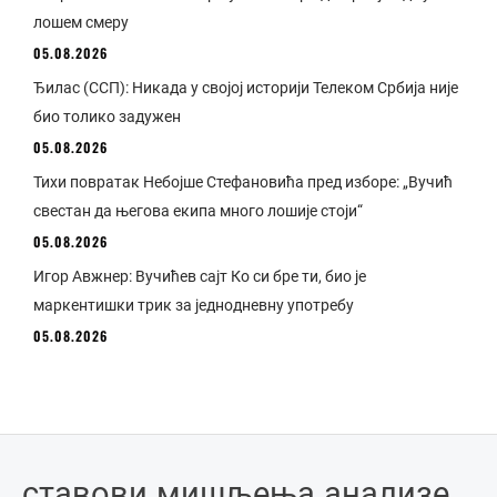
лошем смеру
05.08.2026
Ђилас (ССП): Никада у својој историји Телеком Србија није
био толико задужен
05.08.2026
Тихи повратак Небојше Стефановића пред изборе: „Вучић
свестан да његова екипа много лошије стоји“
05.08.2026
Игор Авжнер: Вучићев сајт Ко си бре ти, био је
маркентишки трик за једнодневну употребу
05.08.2026
ставови
.
мишљења
.
анализе
.