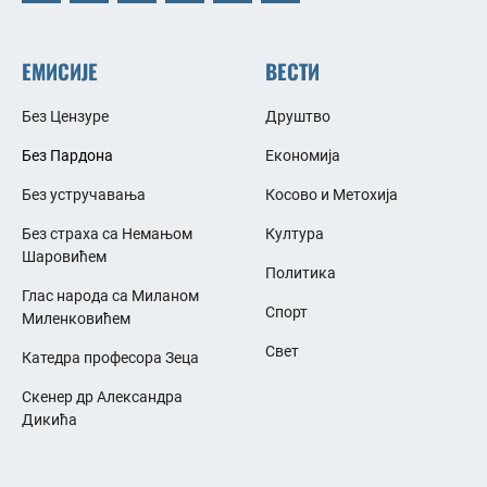
ЕМИСИЈЕ
ВЕСТИ
Без Цензуре
Друштво
Без Пардона
Економија
Без устручавања
Косово и Метохија
Без страха са Немањом
Култура
Шаровићем
Политика
Глас народа са Миланом
Спорт
Миленковићем
Свет
Катедра професора Зеца
Скенер др Александра
Дикића