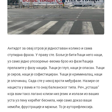
Антидот за овај отров је једноставан колико и сама
ступидна фраза. У праву сте. Боље је бити ћаци него наци,
уз само једно упозорење -веома брзо из фазе ћација
прелазите у фазу нација. Ћаци је глуп, наци је опасан. Ћаци
је сиров, наци је софистициран. Ћаци је криминалац, наци
је злочинац. Сада сте у некој врсти међуфазе. Назире се
нациста у вама и то онај балканског типа. Реч „усташа“
која вам тако лагано клизи низ језик и излази из ваших
уста уз пену керећег беснила, није само доказ ваше
немоћи, фрустрације и мржње. То је ауторефлексија.