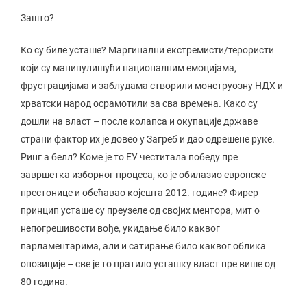
Зашто?
Ко су биле усташе? Маргинални екстремисти/терористи
који су манипулишући националним емоцијама,
фрустрацијама и заблудама створили монструозну НДХ и
хрватски народ осрамотили за сва времена. Како су
дошли на власт – после колапса и окупације државе
страни фактор их је довео у Загреб и дао одрешене руке.
Ринг а белл? Коме је то ЕУ честитала победу пре
завршетка изборног процеса, ко је обилазио европске
престонице и обећавао којешта 2012. године? Фирер
принцип усташе су преузеле од својих ментора, мит о
непогрешивости вође, укидање било каквог
парламентарима, али и сатирање било каквог облика
опозиције – све је то пратило усташку власт пре више од
80 година.