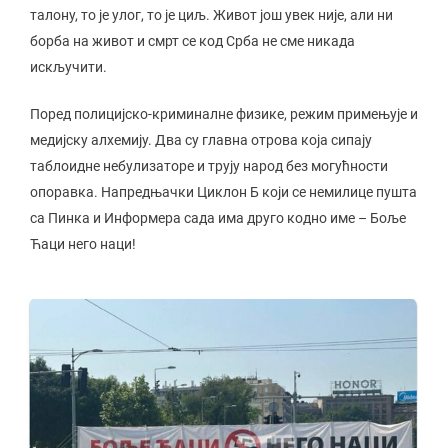
талону, то је улог, то је циљ. Живот још увек није, али ни
борба на живот и смрт се код Срба не сме никада
искључити.
Поред полицијско-криминалне физике, режим примењује и
медијску алхемију. Два су главна отрова која сипају
таблоидне небулизаторе и трују народ без могућности
опоравка. Напредњачки Циклон Б који се немилице пушта
са Пинка и Информера сада има друго кодно име – Боље
Ћаци него наци!