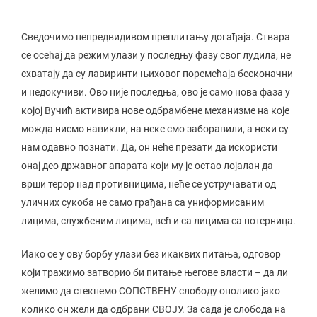
Сведочимо непредвидивом преплитању догађаја. Ствара
се осећај да режим улази у последњу фазу свог лудила, не
схватају да су лавиринти њиховог поремећаја бесконачни
и недокучиви. Ово није последња, ово је само нова фаза у
којој Вучић активира нове одбрамбене механизме на које
можда нисмо навикли, на неке смо заборавили, а неки су
нам одавно познати. Да, он неће презати да искористи
онај део државног апарата који му је остао лојалан да
врши терор над противницима, неће се устручавати од
уличних сукоба не само грађана са униформисаним
лицима, службеним лицима, већ и са лицима са потерница.
Иако се у ову борбу улази без икаквих питања, одговор
који тражимо затворио би питање његове власти – да ли
желимо да стекнемо СОПСТВЕНУ слободу онолико јако
колико он жели да одбрани СВОЈУ. За сада је слобода на