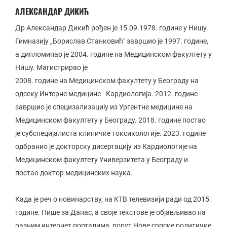
АЛЕКСАНДАР ДИКИЋ
Др Александар Дикић рођен је 15.09.1978. године у Нишу.
Гимназију „Борислав Станковић" завршио је 1997. године,
а дипломипао је 2004. године на Медицинском факултету у
Нишу. Магистрирао је
2008. године на Медицинском факултету у Београду на
одсеку Интерне медицине - Кардиологија. 2012. године
завршио је специзализациіу из Ургентне медицине на
Медицинском факултету у Београду. 2018. године постао
је субспецијалиста клиничке токсикологије. 2023. године
одбранио је докторску дисертацију из Кардиологије на
Медицинском факултету Универзитета у Београду и
постао доктор медицинских наука.
Када је реч о новинарству, на КТВ телевизији ради од 2015.
године. Пише за Данас, а своје текстове је објављивао на
разним интернет порталима, попут Нове српске политичке