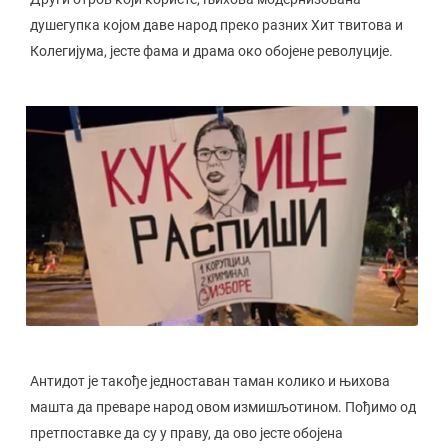
душегупка којом даве народ преко разних Хит твитова и
Колегијума, јесте фама и драма око обојене револуције.
Антидот је такође једноставан таман колико и њихова
машта да преваре народ овом измишљотином. Пођимо од
претпоставке да су у праву, да ово јесте обојена