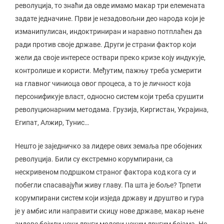
револуција, то знаћи да овде имамо макар три елемената
задате једначине. Први је незадовољни део народа који је
изманипулисан, индоктриниран и наравно потплаћен да
ради против своје државе. Други је страни фактор који
жели да своје интересе оствари преко кризе коју индукује,
контролише и користи. Међутим, пажњу треба усмерити
на главног чиниоца овог процеса, а то је личност која
персонификује власт, односно систем који треба срушити
револуционарним методама. Грузија, Киргистан, Украјина,
Египат, Алжир, Тунис…
Нешто је заједничко за лидере ових земаља пре обојених
револуција. Били су екстремно корумпирани, са
нескривеном подршком страног фактора код кога су и
побегли спасавајући живу главу. Па шта је боље? Трпети
корумпирани систем који изједа државу и друштво и гура
је у амбис или направити скицу нове државе, макар њене
зидове бојили неки други молери неким другим бојама. Не,