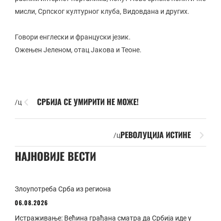
мисли, Српског културног клуба, Видовдана и других.
Говори енглески и француски језик.
Ожењен Јеленом, отац Јакова и Теоне.
СРБИЈА СЕ УМИРИТИ НЕ МОЖЕ!
/ц
РЕВОЛУЦИЈА ИСТИНЕ
/ц
НАЈНОВИЈЕ ВЕСТИ
Злоупотреба Срба из региона
06.08.2026
Истраживање: Већина грађана сматра да Србија иде у