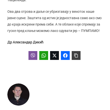
Ова два отрова и даље се убризгавају у веноток наше
јавне сцене. Заштита од истих је једноставна само ако смо
до краја искрени према себи. А те облаке које спремају за
гуске пред клање можемо лако одувати јер – ПУМПАМО!
Др Александар Дикић