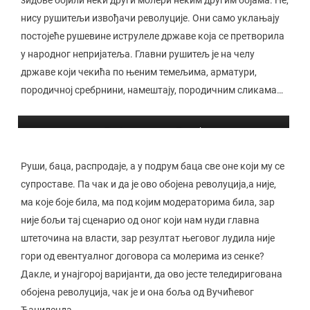
нису рушитељи извођачи револуције. Они само уклањају
постојеће рушевине иструлеле државе која се претворила
у народног непријатеља. Главни рушитељ је на челу
државе који чекића по њеним темељима, арматури,
породичној сребрнини, намештају, породичним сликама…
Др Александар Дикић
Руши, баца, распродаје, а у подрум баца све оне који му се
супроставе. Па чак и да је ово обојена револуција,а није,
ма које боје била, ма под којим модераторима била, зар
није бољи тај сценарио од оног који нам нуди главна
штеточина на власти, зар резултат његовог лудила није
гори од евентуалног договора са молерима из сенке?
Дакле, и унајгорој варијанти, да ово јесте теледиригована
обојена револуција, чак је и она боља од Вучићевог
Ћациленда.