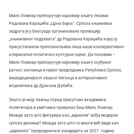
Мило Ломпар препоручује најновију књигу песама
Радована Караџића „Црна бајка“. Српска књижевна
задруга је у Београду организовала промоцију
„књижевног подухвата“ др Радована Караџића којој су
присуствовали препознатљива лица наше конзервативно-
клерикалне политичко-културне сцене. Да поновим –
Мило Ломпар препоручује најновију књигу осуђеног
ратног злочинца и првог председника Републике Српске,
вишедеценијског хашког бегунца и алтернативног
исцелитеља др Драгана Дабића.
Зашто је моју пажњу поред присутних академика,
политичара и уметника привукао баш Мило Ломпар.
Можда зато што фигурира као „идеални“ вођа модерне
српске деснице? Можда зато што га многи већ виде као
„идеалног“ председничког кандидата за 2027. годину.