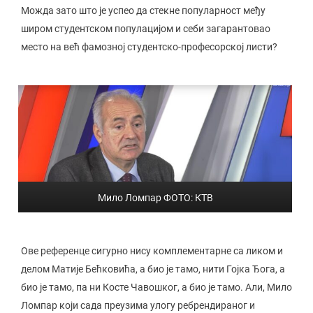
Можда зато што је успео да стекне популарност међу
широм студентском популацијом и себи загарантовао
место на већ фамозној студентско-професорској листи?
Мило Ломпар ФОТО: КТВ
Ове референце сигурно нису комплементарне са ликом и
делом Матије Бећковића, а био је тамо, нити Гојка Ђога, а
био је тамо, па ни Косте Чавошког, а био је тамо. Али, Мило
Ломпар који сада преузима улогу ребрендираног и