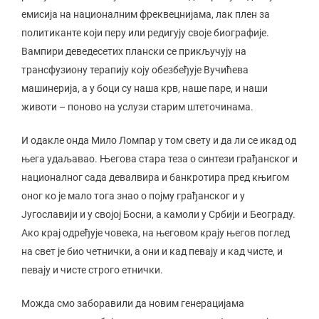
емисија на националним фреквецнијама, лак плен за
политиканте који перу или редигују своје биографије.
Вампири деведесетих плански се прикључују на
трансфузиону терапију коју обезбеђује Вучићева
машинерија, а у боци су наша крв, наше паре, и наши
животи – поново на услузи старим штеточинама.
И одакле онда Мило Ломпар у том свету и да ли се икад од
њега удаљавао. Његова стара теза о синтези грађанског и
националног сада девалвира и банкротира пред књигом
оног ко је мало тога знао о појму грађанског и у
Југославији и у својој Босни, а камоли у Србији и Београду.
Ако крај одређује човека, на његовом крају његов поглед
на свет је био четнички, а они и кад певају и кад чисте, и
певају и чисте строго етнички.
Можда смо заборавили да новим генерацијама