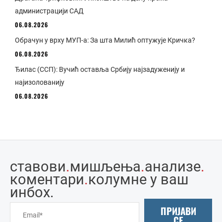
администрацији САД
06.08.2026
Обрачун у врху МУП-а: За шта Милић оптужује Кричка?
06.08.2026
Ђилас (ССП): Вучић оставља Србију најзадуженију и
најизолованију
06.08.2026
ставови
.
мишљења
.
анализе
.
коментари
.
колумне у ваш
инбоx.
ПРИЈАВИ
СЕ