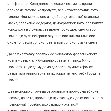
апдејтованог Коштунице, не може и не сме да прави
овакве не гафове, не пропусте, већ катастрофалне ауто-
голове. Или, можда ово и није био аутогол, већ скидање
маске, свлачење модерног, демократског, цатх-алл капута
испод кога је Ломпар све време носио дрес свог старог
тима чији су се ветерани окупили као витези таме око
округлог стола српског света, или српског смака света.
Да се у наставку послужимо омиљеном фразом некога
који је у свему, али буквално у свему антипод Милу
Ломпару -хајде да му дамо добробит сумње којом се
разметала министарка за једнократну употребу Гордана
Чомић.
Шта је спорно у томе да се организује промоција збирке
песама, да се тој промоцији присуствује и да се иста књига
препоручи? Посебно ако узмемо у охттпс://
безцензуре.рс/wп-цонтент/уплоадс/2024/09/Брњак.јпгир