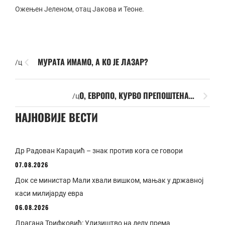
Ожењен Јеленом, отац Јакова и Теоне.
МУРАТА ИМАМО, А КО ЈЕ ЛАЗАР?
/ц
О, ЕВРОПО, КУРВО ПРЕПОШТЕНА…
/ц
НАЈНОВИЈЕ ВЕСТИ
Др Радован Караџић – знак против кога се говори
07.08.2026
Док се министар Мали хвали вишком, мањак у државној
каси милијарду евра
06.08.2026
Драгана Трифковић: Улизиштво на делу према