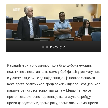
ФОТО: YоуТубе
Караџић је сигурно личност која буди дубоке емоције,
позитивне и негативне, не само у Србији већ у региону, чак
и у свету. Он је више од појединца, он је постао феномен,
нека врста политичког, вредносног и идеолошког деобног
параметра (уз свог војног пандана – Младића) јер се
преко њега, односно перцепције њега, људи одређују
према деведесетим, према рату, према злочинима, према