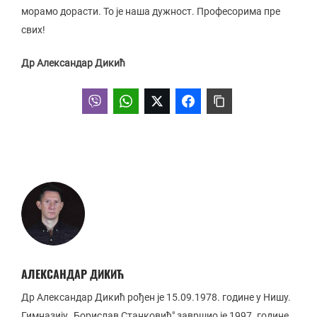
морамо дорасти. То је наша дужност. Професорима пре
свих!
Др Александар Дикић
АЛЕКСАНДАР ДИКИЋ
Др Александар Дикић рођен је 15.09.1978. године у Нишу.
Гимназију „Борислав Станковић" завршио је 1997. године,