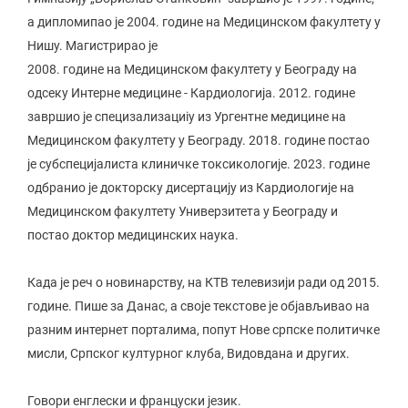
а дипломипао је 2004. године на Медицинском факултету у
Нишу. Магистрирао је
2008. године на Медицинском факултету у Београду на
одсеку Интерне медицине - Кардиологија. 2012. године
завршио је специзализациіу из Ургентне медицине на
Медицинском факултету у Београду. 2018. године постао
је субспецијалиста клиничке токсикологије. 2023. године
одбранио је докторску дисертацију из Кардиологије на
Медицинском факултету Универзитета у Београду и
постао доктор медицинских наука.
Када је реч о новинарству, на КТВ телевизији ради од 2015.
године. Пише за Данас, а своје текстове је објављивао на
разним интернет порталима, попут Нове српске политичке
мисли, Српског културног клуба, Видовдана и других.
Говори енглески и француски језик.