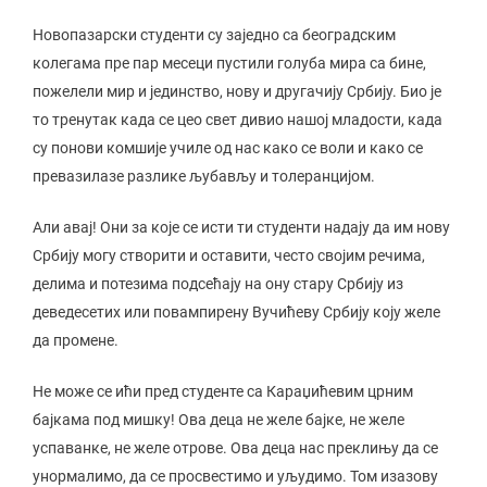
Новопазарски студенти су заједно са београдским
колегама пре пар месеци пустили голуба мира са бине,
пожелели мир и јединство, нову и другачију Србију. Био је
то тренутак када се цео свет дивио нашој младости, када
су понови комшије училе од нас како се воли и како се
превазилазе разлике љубављу и толеранцијом.
Али авај! Они за које се исти ти студенти надају да им нову
Србију могу створити и оставити, често својим речима,
делима и потезима подсећају на ону стару Србију из
деведесетих или повампирену Вучићеву Србију коју желе
да промене.
Не може се ићи пред студенте са Караџићевим црним
бајкама под мишку! Ова деца не желе бајке, не желе
успаванке, не желе отрове. Ова деца нас преклињу да се
унормалимо, да се просвестимо и уљудимо. Том изазову