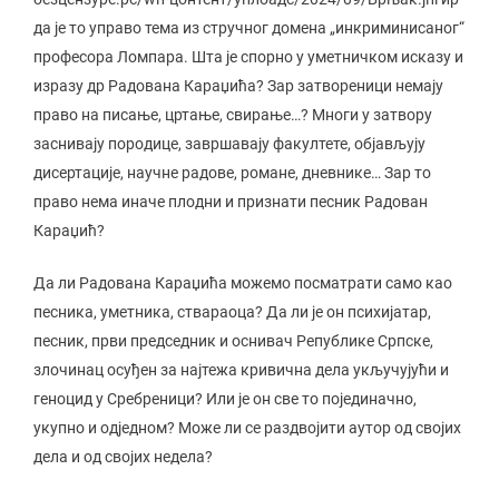
да је то управо тема из стручног домена „инкриминисаног“
професора Ломпара. Шта је спорно у уметничком исказу и
изразу др Радована Караџића? Зар затвореници немају
право на писање, цртање, свирање…? Многи у затвору
заснивају породице, завршавају факултете, објављују
дисертације, научне радове, романе, дневнике… Зар то
право нема иначе плодни и признати песник Радован
Караџић?
Да ли Радована Караџића можемо посматрати само као
песника, уметника, ствараоца? Да ли је он психијатар,
песник, први председник и оснивач Републике Српске,
злочинац осуђен за најтежа кривична дела укључујући и
геноцид у Сребреници? Или је он све то појединачно,
укупно и одједном? Може ли се раздвојити аутор од својих
дела и од својих недела?