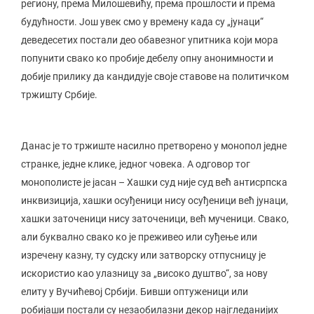
региону, према Милошевићу, према прошлости и према
будућности. Још увек смо у времену када су „јунаци“
деведесетих постали део обавезног упитника који мора
попунити свако ко пробије дебелу опну анонимности и
добије прилику да кандидује своје ставове на политичком
тржишту Србије.
Данас је то тржиште насилно претворено у монопол једне
странке, једне клике, једног човека. А одговор тог
монополисте је јасан – Хашки суд није суд већ антисрпска
инквизиција, хашки осуђеници нису осуђеници већ јунаци,
хашки заточеници нису заточеници, већ мученици. Свако,
али буквално свако ко је преживео или суђење или
изречену казну, ту судску или затворску отпусницу је
искористио као улазницу за „високо душтво“, за нову
елиту у Вучићевој Србији. Бивши оптуженици или
робијаши постали су незаобилазни декор најгледанијих