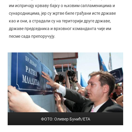
им испричају крваву бајку о њховим сапламеницима и
сународницима, јер су жртве биле грађани исте државе
као и они, а страдали су на територији друге државе,
државе председника и врховног команданта чије им
песме сада препоручују.
ФОТО: Оливер Бунић/ЕТА