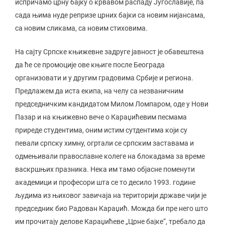
испричамо црну бајку о крвавом распаду Југославије, па
сада њима нуде репризе црних бајки са новим нијансама,
са новим сликама, са новим стиховима.
На сајту Српске књижевне задруге јавност је обавештена
да ће се промоције ове књиге после Београда
организовати и у другим градовима Србије и региона.
Предлажем да иста екипа, на челу са незваничним
председничким кандидатом Милом Ломпаром, оде у Нови
Пазар и на књижевно вече о Караџићевим песмама
приреде студентима, оним истим сутдентима који су
певали српску химну, огртали се српским заставама и
одмењивали православне колеге на блокадама за време
васкршњих празника. Нека им тамо објасне поменути
академици и професори шта се то десило 1993. године
људима из њиховог завичаја на територији државе чији је
председник био Радован Караџић. Можда би пре него што
им прочитају делове Караџићеве „Црне бајке“, требало да