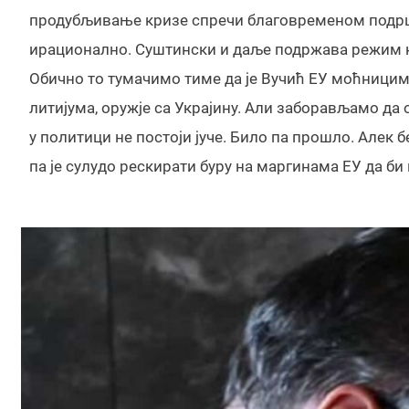
продубљивање кризе спречи благовременом подрш
ирационално. Суштински и даље подржава режим ко
Обично то тумачимо тиме да је Вучић ЕУ моћницима
литијума, оружје са Украјину. Али заборављамо да 
у политици не постоји јуче. Било па прошло. Алек б
па је сулудо рескирати буру на маргинама ЕУ да би 