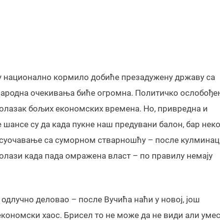
зму национално кормило добиће презадужену државу са
народна очекивања биће огромна. Политичко ослобођ
олазак бољих економских времена. Но, привредна и
е шансе су да када пукне наш предувани балон, бар нек
о суочавање са суморном стварношћу – после кулминац
долази када пада омражена власт – по правилу немају
 одлучно деловао – после Вучића наћи у новој, још
економски хаос. Брисел то не може да не види али умес