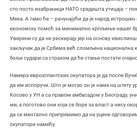
сто посто изабраници НАТО средишта утицаја – поми
Мека. А тамо ће – рачунајући да је народ истрошен
економску помоћ за минимално крпљење нашег б
Уверени су да не рескирају јер на основу квислин
закључак да је Србима већ сломљена национална к
боље судари са страхом да ће стање постати очајно
Намера евроатлантских окупатора је да после Вучић
да им испоручи. Што је могао он је нама на штету 
Косово у УН а са правом амбасадом у Београду, ун
ми, а поготово они који се боре за власт а нису ок
да се ментално припремимо да на уцене одговорим
окупатори намећу.