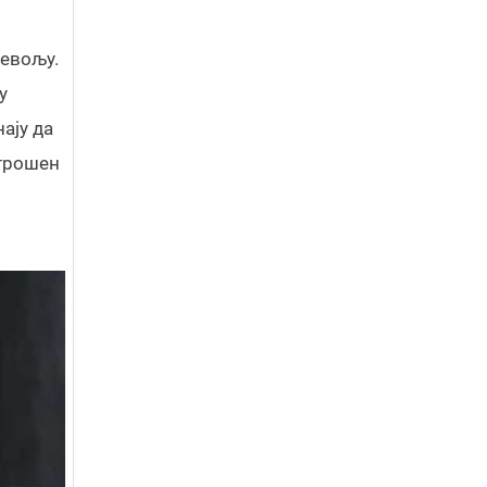
невољу.
у
ају да
строшен