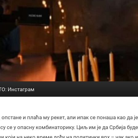
О: Инстаграм
опстане и плаћа му рекет, али ипак се понаша као да ј
су се у опасну комбинаторику. Циљ им је да Србија буде
који на неко време дођу на политички врх – чак ако и