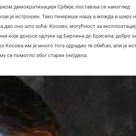
ком демократизацији Србије, поставља се наизглед
ји је истрошен. Тако генерише нашу а можда и ширу 
 дао оно што хоће: Косово, могућност за експлоатациј
они који доносе одлуке од Берлина до Брисела, добро зн
ез Косова им је много тога одрадио те обећао, али је и
му се помогло због старих (не)дела.