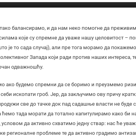
нђелковић ФОТО: КТВ
тако балансирамо, и да нам неко помогне да преживим
силама које су спремне да уваже нашу целовитост – п
то је то сада случај), али пре тога морамо да покажем
олективног Запада који ради против наших интереса, т
лочан одважношћу.
мо ако будемо спремни да се боримо и преузмемо ризи
себи ископати гроб. Јер, да закључимо ову причу крат
продужи све до тачке док пад садашње власти не буде 
а ћемо тада морати да тотално капитулирамо како би н
 условом да активно схватимо једну ствар: нас ће ува
е регионалне проблеме те да активно градимо антиза