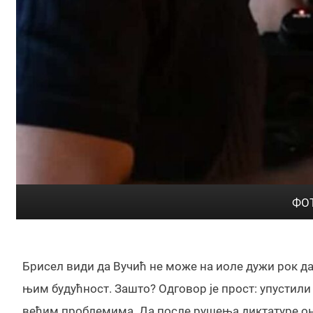
ФОТ
Брисел види да Вучић не може на иоле дужи рок да 
њим будућност. Зашто? Одговор је прост: упустили 
већим проблемима. Да после рушења диктатуре они 