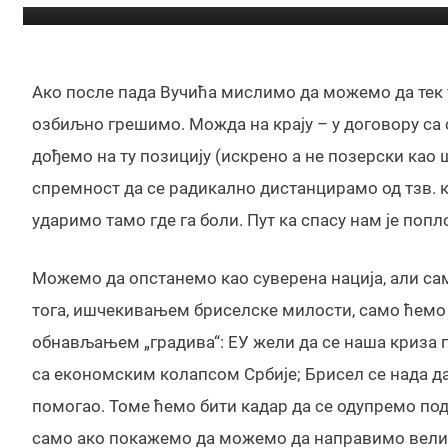
Драгомир А
Ако после пада Вучића мислимо да можемо да тек 
озбиљно грешимо. Можда на крају – у договору са 
дођемо на ту позицију (искрено а не позерски као ш
спремност да се радикално дистанцирамо од тзв. к
ударимо тамо где га боли. Пут ка спасу нам је поп
Можемо да опстанемо као суверена нација, али са
тога, ишчекивањем бриселске милости, само ћемо 
обнављањем „градива“: ЕУ жели да се наша криза 
са економским колапсом Србије; Брисел се нада д
помогао. Томе ћемо бити кадар да се одупремо под
само ако покажемо да можемо да направимо велик