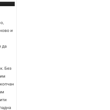
о,
оново и
о
е да
к. Без
ким
скопчан
ам
жити
падна