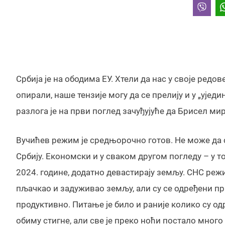
Србија је на ободима ЕУ. Хтели да нас у своје редов
опирали, наше тензије могу да се прелију и у „ујед
разлога је на први поглед зачуђујуће да Брисел мир
Вучићев режим је средњорочно готов. Не може да 
Србију. Економски и у сваком другом погледу – у то
2024. године, додатно девастирају земљу. СНС реж
пљачкао и задуживао земљу, али су се одређени п
продуктивно. Питање је било и раније колико су о
обиму стигне, али све је преко ноћи постало много