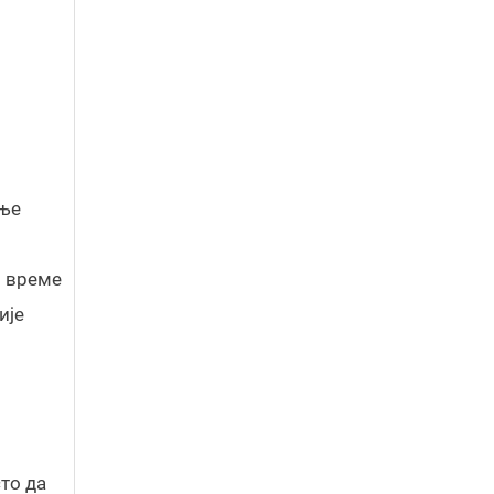
ење
о време
ије
то да