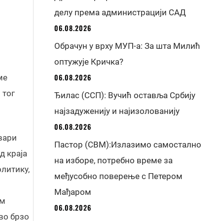
делу према администрацији САД
06.08.2026
Обрачун у врху МУП-а: За шта Милић
оптужује Кричка?
06.08.2026
ме
 тог
Ђилас (ССП): Вучић оставља Србију
најзадуженију и најизолованију
06.08.2026
вари
Пастор (СВМ):Излазимо самостално
д краја
на изборе, потребно време за
олитику,
међусобно поверење с Петером
Мађаром
ом
06.08.2026
во брзо