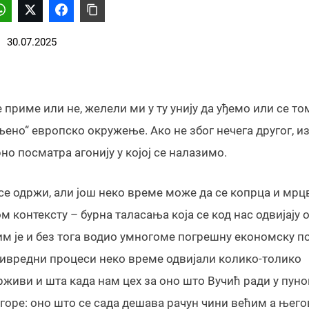
30.07.2025
е приме или не, желели ми у ту унију да уђемо или се то
ињено“ европско окружење. Ако не због нечега другог, из
но посматра агонију у којој се налазимо.
се одржи, али још неко време може да се копрца и мрц
м контексту – бурна таласања која се код нас одвијају о
им је и без тога водио умногоме погрешну економску п
ривредни процеси неко време одвијали колико-толико
држиви и шта када нам цех за оно што Вучић ради у пун
 горе: оно што се сада дешава рачун чини већим а њего