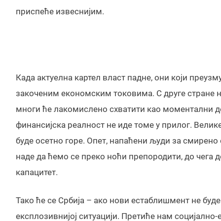
приспеће извеснијим.
Када актуелна картел власт падне, они који преу
закоченим економским токовима. С друге стране 
многи ће лакомислено схватити као моментални д
финансијска реалност не иде томе у прилог. Велик
буде осетно горе. Опет, напаћени људи за смирен
наде да ћемо се преко ноћи препородити, до чега 
капацитет.
Тако ће се Србија – ако нови естаблишмент не буде
експлозивнијој ситуацији. Претиће нам социјално-