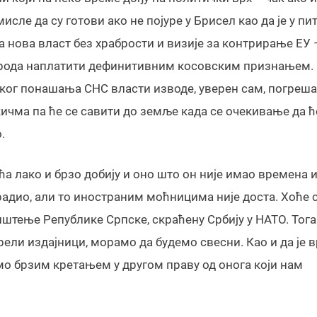
сле да су готови ако не појуре у Брисел као да је у пи
 а нова власт без храбрости и визије за контрирање ЕУ 
рода наплатити дефинитивним косовским признањем.
шког понашања СНС власти изводе, уверен сам, погреш
ичма па ће се савити до земље када се очекивање да ћ
.
а лако и брзо добију и оно што он није имао времена и
урадио, али то иностраним моћницима није доста. Хоће с
иштење Републике Српске, скраћену Србију у НАТО. Тога
орели издајници, морамо да будемо свесни. Као и да је 
о брзим кретањем у другом праву од онога који нам