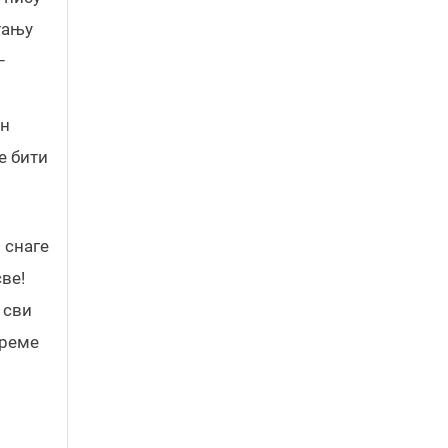
тању
–
ан
е бити
 снаге
ве!
 сви
време