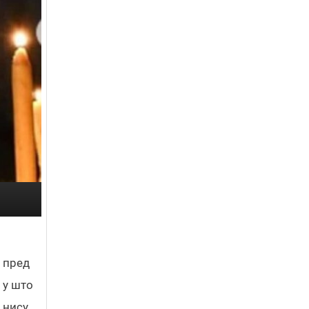
е пред
 у што
 нису