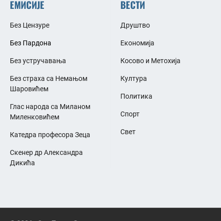
ЕМИСИЈЕ
ВЕСТИ
Без Цензуре
Друштво
Без Пардона
Економија
Без устручавања
Косово и Метохија
Без страха са Немањом
Култура
Шаровићем
Политика
Глас народа са Миланом
Спорт
Миленковићем
Свет
Катедра професора Зеца
Скенер др Александра
Дикића