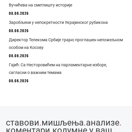
Вучићева на сметлишту историје
08.08.2026
Заробљени у непокретности Украјинског рубикона
08.08.2026
Директор Телекома Србије трајно проглашен непожељном
особом на Косову
08.08.2026
Гајић: Са Несторовићем на парламентарне изборе,
сагласни о важним темама
08.08.2026
ставови
.
мишљења
.
анализе
.
коментари
.
колумне у ваш