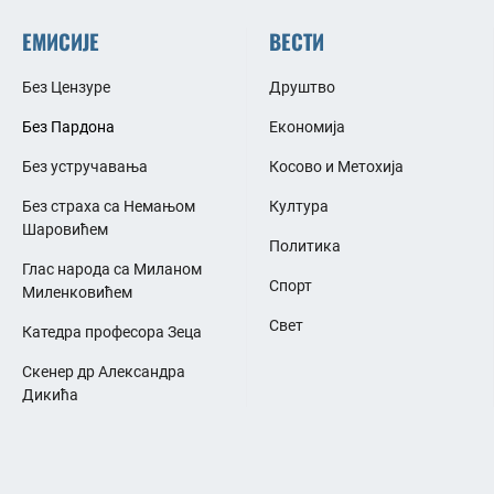
ЕМИСИЈЕ
ВЕСТИ
Без Цензуре
Друштво
Без Пардона
Економија
Без устручавања
Косово и Метохија
Без страха са Немањом
Култура
Шаровићем
Политика
Глас народа са Миланом
Спорт
Миленковићем
Свет
Катедра професора Зеца
Скенер др Александра
Дикића