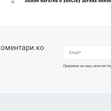
ЛАЖНИ НАРАТИВ О УБИСТВУ ЗОРАНА ЂИНЂ
ц
коментари
.
ко
Пријавом на наш неwслетте