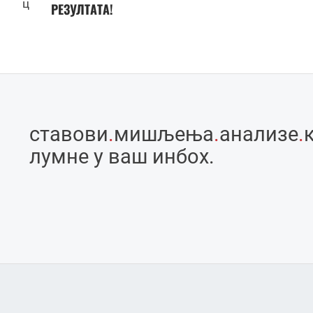
ц
РЕЗУЛТАТА!
ставови
.
мишљења
.
анализе
.
лумне у ваш инбоx.