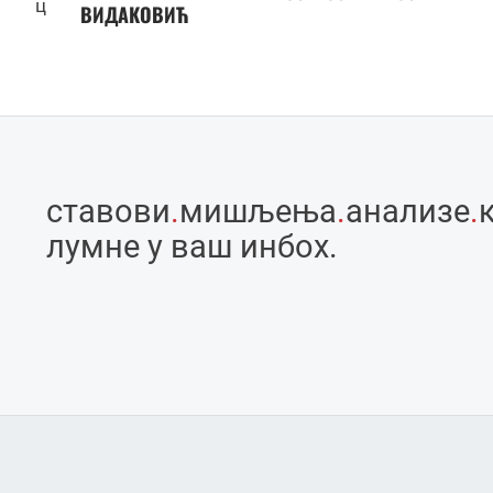
ц
ВИДАКОВИЋ
ставови
.
мишљења
.
анализе
.
лумне у ваш инбоx.