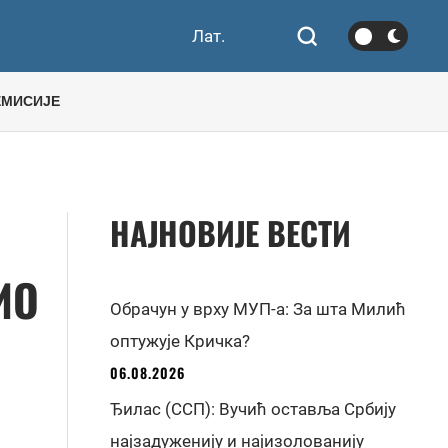
Лат.
ЕМИСИЈЕ
НАЈНОВИЈЕ ВЕСТИ
ИО
Обрачун у врху МУП-а: За шта Милић
оптужује Кричка?
06.08.2026
Ђилас (ССП): Вучић оставља Србију
најзадуженију и најизолованију