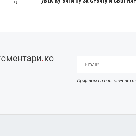
УВЕК ЋУ БИТИ ТУ ЗА СРБИЈУ И СВОЈ НА
ц
коментари
.
ко
Пријавом на наш неwслетте