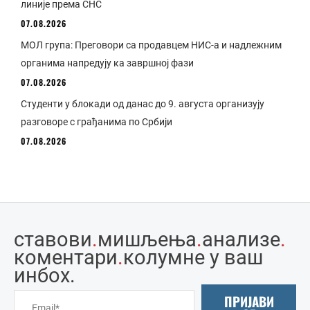
линије према СНС
07.08.2026
МОЛ група: Преговори са продавцем НИС-а и надлежним
органима напредују ка завршној фази
07.08.2026
Студенти у блокади од данас до 9. августа организују
разговоре с грађанима по Србији
07.08.2026
ставови
.
мишљења
.
анализе
.
коментари
.
колумне у ваш
инбоx.
ПРИЈАВИ