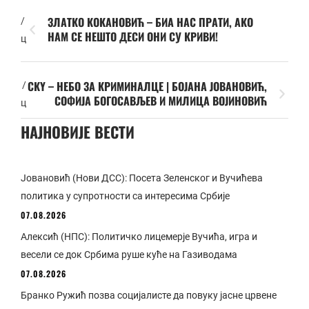
ЗЛАТКО КОКАНОВИЋ – БИА НАС ПРАТИ, АКО
/
НАМ СЕ НЕШТО ДЕСИ ОНИ СУ КРИВИ!
ц
СКY – НЕБО ЗА КРИМИНАЛЦЕ | БОЈАНА ЈОВАНОВИЋ,
/
СОФИЈА БОГОСАВЉЕВ И МИЛИЦА ВОЈИНОВИЋ
ц
НАЈНОВИЈЕ ВЕСТИ
Јовановић (Нови ДСС): Посета Зеленског и Вучићева
политика у супротности са интересима Србије
07.08.2026
Алексић (НПС): Политичко лицемерје Вучића, игра и
весели се док Србима руше куће на Газиводама
07.08.2026
Бранко Ружић позва социјалисте да повуку јасне црвене