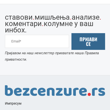
ставови
.
мишљења
.
анализе
.
коментари
.
колумне у ваш
инбоx.
ПРИЈАВИ
СЕ
Пријавом на наш неwслеттер прихватате наша Правила
приватности.
Импресум