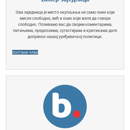
Ова заједница је место окупљања не само оних који
мисле слободно, већ и оних који желе да говоре
слободно. Позивамо вас да својим коментарима,
питањима, предлозима, сугестијама и критикама дате
допринос нашој уређивачкој политици.
постани члан