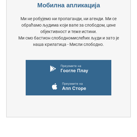
Мобилна апликација
Ми не робујемо ни пропаганди, ни агенди. Ми се
обраћамо људима који вапе за слободом, цене
објективност и теже истини.
Ми смо бастион слободномислећих људи и зато је
наша крилатица - Мисли слободно.
Преузмите на
Гоогле Плаy
Преузмите на
Апп Сторе