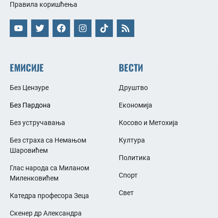
Правила коришћења
ЕМИСИЈЕ
ВЕСТИ
Без Цензуре
Друштво
Без Пардона
Економија
Без устручавања
Косово и Метохија
Без страха са Немањом
Култура
Шаровићем
Политика
Глас народа са Миланом
Спорт
Миленковићем
Свет
Катедра професора Зеца
Скенер др Александра